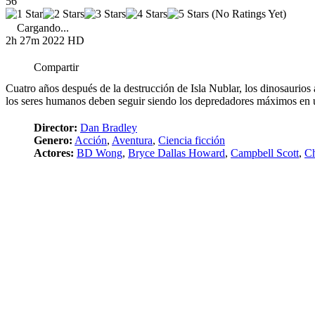
56
(No Ratings Yet)
Cargando...
2h 27m
2022
HD
Compartir
Cuatro años después de la destrucción de Isla Nublar, los dinosaurios 
los seres humanos deben seguir siendo los depredadores máximos en un
Director:
Dan Bradley
Genero:
Acción
,
Aventura
,
Ciencia ficción
Actores:
BD Wong
,
Bryce Dallas Howard
,
Campbell Scott
,
Ch