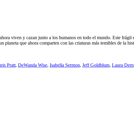
ahora viven y cazan junto a los humanos en todo el mundo. Este frágil e
 planeta que ahora comparten con las criaturas más temibles de la hist
ris Pratt
,
DeWanda Wise
,
Isabella Sermon
,
Jeff Goldblum
,
Laura Dern