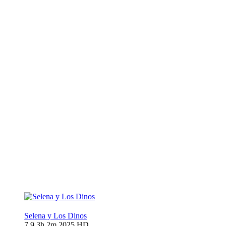
Selena y Los Dinos
7.9
3h 2m
2025
HD