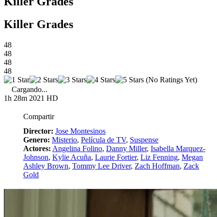
Killer Grades
Killer Grades
48
48
48
48
(No Ratings Yet)
Cargando...
1h 28m
2021
HD
Compartir
Director:
Jose Montesinos
Genero:
Misterio
,
Película de TV
,
Suspense
Actores:
Angelina Folino
,
Danny Miller
,
Isabella Marquez-
Johnson
,
Kylie Acuña
,
Laurie Fortier
,
Liz Fenning
,
Megan
Ashley Brown
,
Tommy Lee Driver
,
Zach Hoffman
,
Zack
Gold