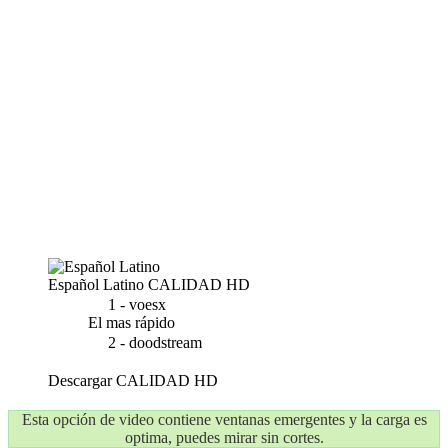
Español Latino
CALIDAD HD
1 - voesx
El mas rápido
2 - doodstream
Descargar
CALIDAD HD
Esta opción de video contiene ventanas emergentes y la carga es
optima, puedes mirar sin cortes.