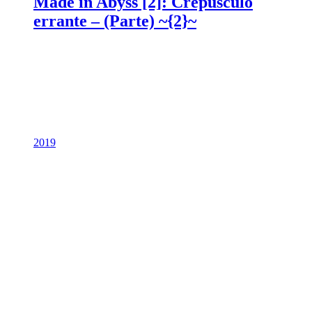
Made in Abyss [2]: Crepúsculo
errante – (Parte) ~{2}~
2019