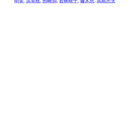
明美
,
浜美枝
,
田崎潤
,
若林映子
,
藤木悠
,
高島忠夫