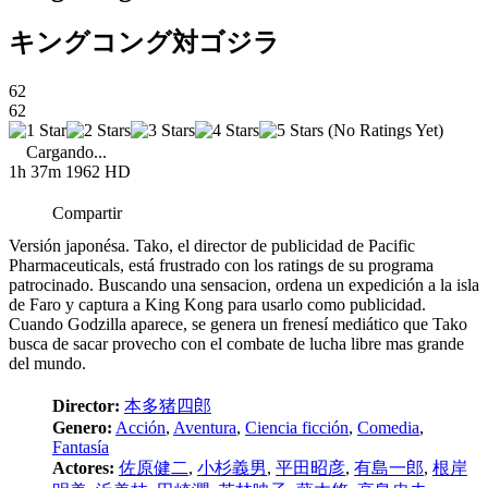
キングコング対ゴジラ
62
62
(No Ratings Yet)
Cargando...
1h 37m
1962
HD
Compartir
Versión japonésa. Tako, el director de publicidad de Pacific
Pharmaceuticals, está frustrado con los ratings de su programa
patrocinado. Buscando una sensacion, ordena un expedición a la isla
de Faro y captura a King Kong para usarlo como publicidad.
Cuando Godzilla aparece, se genera un frenesí mediático que Tako
busca de sacar provecho con el combate de lucha libre mas grande
del mundo.
Director:
本多猪四郎
Genero:
Acción
,
Aventura
,
Ciencia ficción
,
Comedia
,
Fantasía
Actores:
佐原健二
,
小杉義男
,
平田昭彦
,
有島一郎
,
根岸