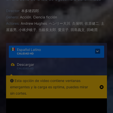
Monsterland, con el objetivo de estudiarlos a fondo,
Director:
本多猪四郎
controlándolos mediante un complejo campo
Genero:
Acción
,
Ciencia ficción
electromagnético. Entre los monstruos kaijus se
Actores:
Andrew Hughes
,
ヘンリー大川
,
久保明
,
佐原健二
,
土
encuentran nada menos que: Godzilla, Mothra,
屋嘉男
,
小林夕岐子
,
当銀長太郎
,
愛京子
,
田島義文
,
田崎潤
Ghidorah, Rodan, Baragon, Varan, Kumonga, Manda,
Minilla, Gorosaurus y Anguirus. Sin embargo los
Kilaaks, una raza extraterrestre, pretende esclavizar
la Tierra y boicotea los sistemas de comunicación
Español Latino
CALIDAD HD
de la isla y controla mentalmente a los monstruos,
que se lanzan a una frenética carrera de destrucción
Descargar
por todo el mundo.
CALIDAD HD
Esta opción de video contiene ventanas
emergentes y la carga es optima, puedes mirar
sin cortes.