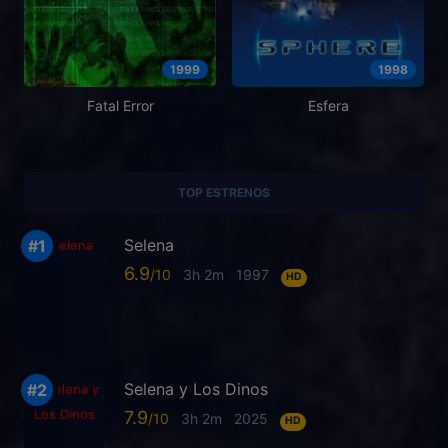
1999
1998
Fatal Error
Esfera
TOP ESTRENOS
Selena
6.9
3h 2m
1997
HD
Selena y Los Dinos
7.9
3h 2m
2025
HD