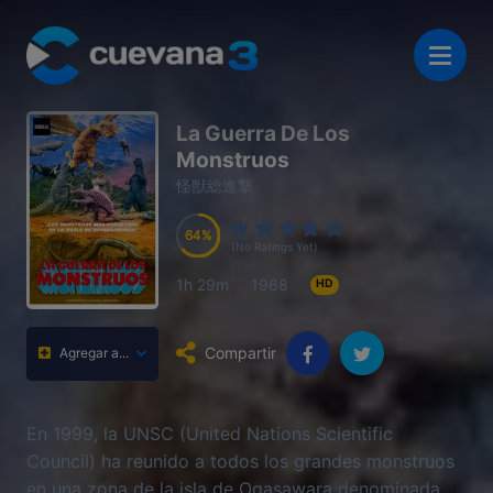
La Guerra De Los
Monstruos
怪獣総進撃
64
64
64
64
(No Ratings Yet)
1h 29m
1968
HD
Compartir
Agregar a...
En 1999, la UNSC (United Nations Scientific
Council) ha reunido a todos los grandes monstruos
en una zona de la isla de Ogasawara denominada