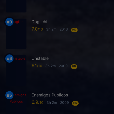
Daglicht
7.0
3h 2m
2013
HD
Unstable
6.1
3h 2m
2009
HD
Enemigos Publicos
6.9
3h 2m
2009
HD