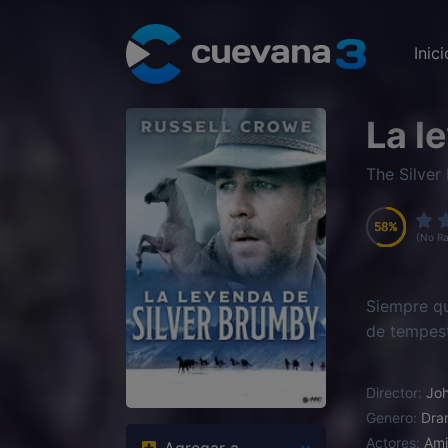
Inici
La l
The Silver
58
58
58
58
(No Ra
Siempre qu
de tempest
Director:
Joh
Genero:
Dra
Actores:
Ami