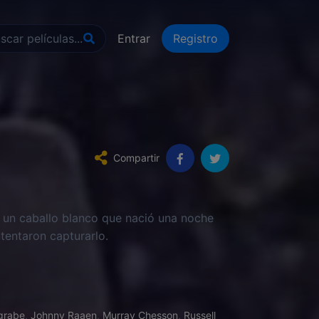
Entrar
Registro
Compartir
 un caballo blanco que nació una noche
tentaron capturarlo.
grabe
,
Johnny Raaen
,
Murray Chesson
,
Russell