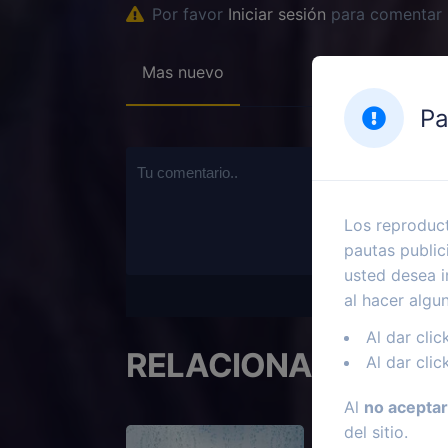
Por favor
Iniciar sesión
para comentar
Mas nuevo
Pa
Los reproduct
pautas public
usted desea i
al hacer algu
Al dar clic
RELACIONADOS
Al dar clic
Al
no aceptar
del sitio.