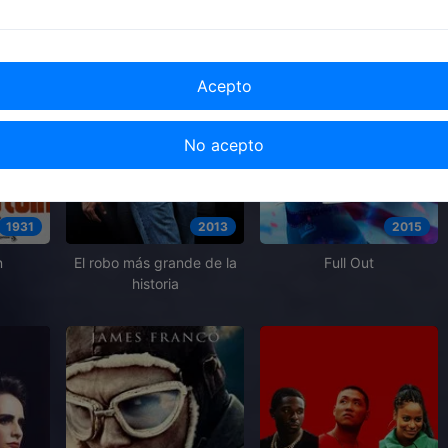
Acepto
No acepto
1931
2013
2015
n
El robo más grande de la
Full Out
historia