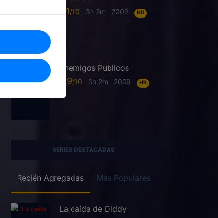
6.1
3h 2m
2009
HD
Enemigos Publicos
6.9
3h 2m
2009
HD
SERIES DESTACADAS
Recién Agregadas
Mas Populares
La caída de Diddy