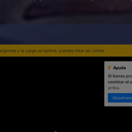
gentes y la carga es optima, puedes mirar sin cortes.
Ayuda
Si tienes pr
cambiar el 
arriba.
Muestram