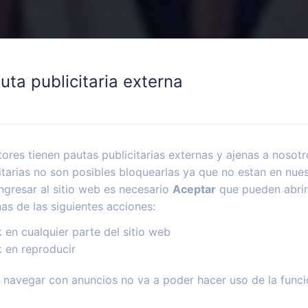
uta publicitaria externa
ores tienen pautas publicitarias externas y ajenas a nosotr
itarias no son posibles bloquearlas ya que no estan en nues
ngresar al sitio web es necesario
Aceptar
que pueden abrir
nas de las siguientes acciones:
k en cualquier parte del sitio web
k en reproducir
navegar con anuncios no va a poder hacer uso de la funci