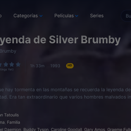
o
Categorías
Películas
Series
eyenda de Silver Brumby
 Brumby
1h 33m
1993
HD
tings Yet)
e hay tormenta en las montañas se recuerda la leyenda de
ad. Era tan extraordinario que varios hombres malvados in
n Tatoulis
ma
,
Familia
el Daemion
,
Buddy Tyson
,
Caroline Goodall
,
Gary Amos
,
Graeme Full