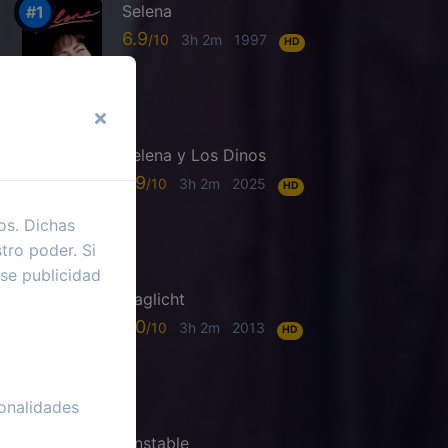
Selena
6.9
3h 2m
1997
HD
Selena y Los Dinos
7.9
3h 2m
2025
HD
os. Dichas
tro poder. Si
se publicidad
Daglicht
7.0
3h 2m
2013
HD
onalidades
Unstable