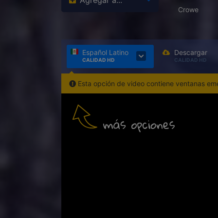
Agregar a...
Crowe
Español Latino
Descargar
CALIDAD HD
CALIDAD HD
Esta opción de video contiene ventanas emer