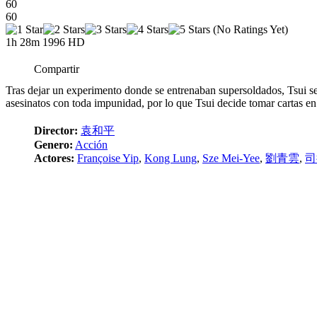
60
60
(No Ratings Yet)
1h 28m
1996
HD
Compartir
Tras dejar un experimento donde se entrenaban supersoldados, Tsui se c
asesinatos con toda impunidad, por lo que Tsui decide tomar cartas en
Director:
袁和平
Genero:
Acción
Actores:
Françoise Yip
,
Kong Lung
,
Sze Mei-Yee
,
劉青雲
,
司