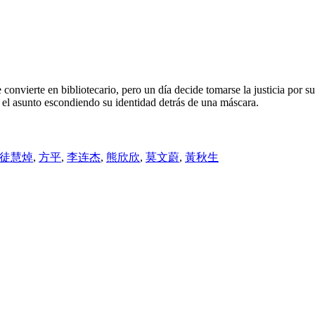
onvierte en bibliotecario, pero un día decide tomarse la justicia por s
 el asunto escondiendo su identidad detrás de una máscara.
徒慧焯
,
方平
,
李连杰
,
熊欣欣
,
莫文蔚
,
黃秋生