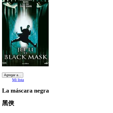
Agregar a...
Mi lista
La máscara negra
黑俠