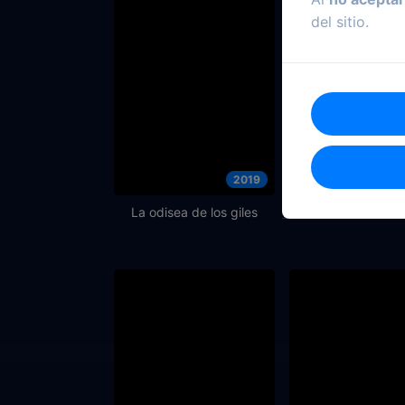
del sitio.
2019
La odisea de los giles
Yo vi al diabl