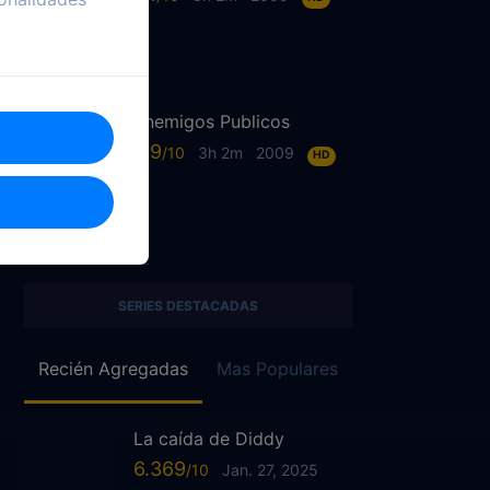
Enemigos Publicos
6.9
3h 2m
2009
HD
SERIES DESTACADAS
Recién Agregadas
Mas Populares
La caída de Diddy
6.369
Jan. 27, 2025