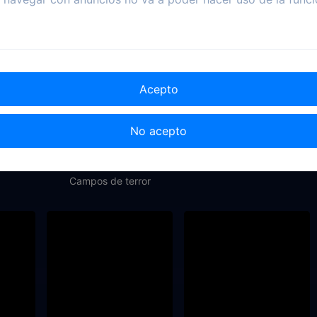
Acepto
No acepto
2010
1998
2022
o
Los Niños del Maíz 5:
The Attraction Test
Campos de terror