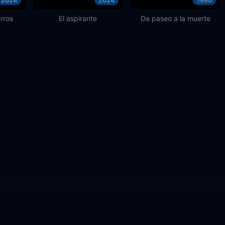
2024
2024
1990
rros
El aspirante
De paseo a la muerte