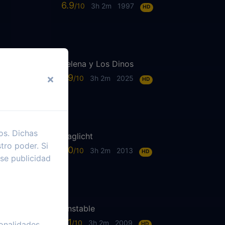
6.9
3h 2m
1997
HD
Selena y Los Dinos
7.9
3h 2m
2025
HD
os. Dichas
Daglicht
tro poder. Si
7.0
3h 2m
2013
HD
se publicidad
Unstable
6.1
3h 2m
2009
onalidades
HD