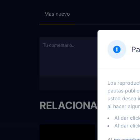
Mas nuevo
Pa
Los reproduct
pautas public
usted desea i
RELACIONADOS
al hacer algu
Al dar clic
Al dar clic
Al
no aceptar