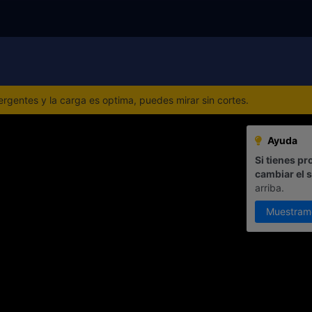
gentes y la carga es optima, puedes mirar sin cortes.
Ayuda
Si tienes pr
cambiar el 
arriba.
Muestram