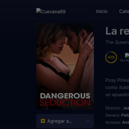
Inicio
Cate
La r
The Queen 
42
42
(No Ra
Posy Pinke
como ilust
un apuesto
misterioso
Director:
Jea
Genero:
Pelí
Agregar a...
Actores:
Amb