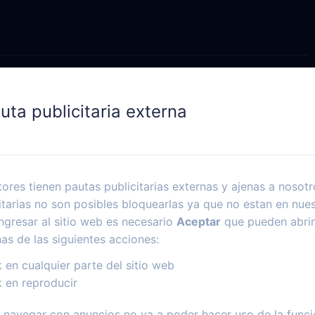
uta publicitaria externa
ores tienen pautas publicitarias externas y ajenas a nosotr
itarias no son posibles bloquearlas ya que no estan en nues
ngresar al sitio web es necesario
Aceptar
que pueden abrir
nas de las siguientes acciones:
k en cualquier parte del sitio web
k en reproducir
navegar con anuncios no va a poder hacer uso de la funci