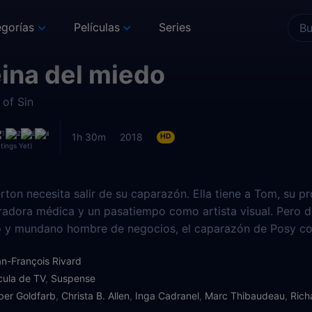
gorías
Películas
Series
eina del miedo
of Sin
1h 30m
2018
HD
tings Yet)
rton necesita salir de su caparazón. Ella tiene a Tom, su p
radora médica y un pasatiempo como artista visual. Pero 
 y mundano hombre de negocios, el caparazón de Posy co
 y el a ella la encuentra encantadora, y para Posy es una 
n-François Rivard
cula de TV
,
Suspense
er Goldfarb
,
Christa B. Allen
,
Inga Cadranel
,
Marc Thibaudeau
,
Rich