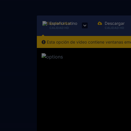
Español Latino
Descargar
CALIDAD HD
CALIDAD HD
Esta opción de video contiene ventanas emer