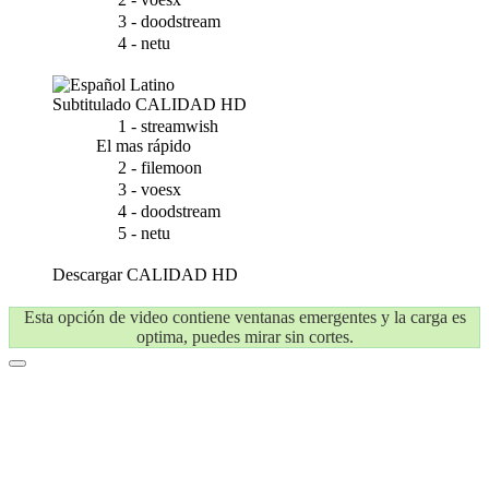
3 - doodstream
4 - netu
Subtitulado
CALIDAD HD
1 - streamwish
El mas rápido
2 - filemoon
3 - voesx
4 - doodstream
5 - netu
Descargar
CALIDAD HD
Esta opción de video contiene ventanas emergentes y la carga es
optima, puedes mirar sin cortes.