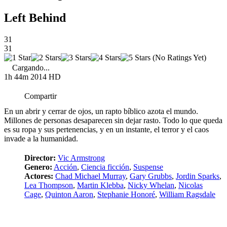
Left Behind
31
31
(No Ratings Yet)
Cargando...
1h 44m
2014
HD
Compartir
En un abrir y cerrar de ojos, un rapto bíblico azota el mundo.
Millones de personas desaparecen sin dejar rasto. Todo lo que queda
es su ropa y sus pertenencias, y en un instante, el terror y el caos
invade a la humanidad.
Director:
Vic Armstrong
Genero:
Acción
,
Ciencia ficción
,
Suspense
Actores:
Chad Michael Murray
,
Gary Grubbs
,
Jordin Sparks
,
Lea Thompson
,
Martin Klebba
,
Nicky Whelan
,
Nicolas
Cage
,
Quinton Aaron
,
Stephanie Honoré
,
William Ragsdale