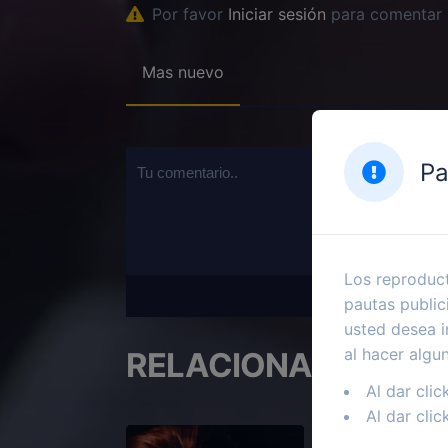
Por favor
Iniciar sesión
para comentar
Mas nuevo
Pa
Los reproduct
pautas public
usted desea i
al hacer algu
RELACIONADOS
Al dar clic
Al dar clic