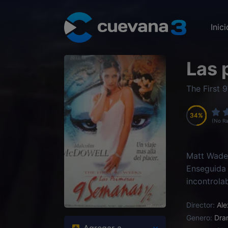
Inici
Las 
The First
34
34
34
34
(No Ra
Matt Wader
Enseguida 
incontrola
engaños y 
Director:
Ale
Genero:
Dra