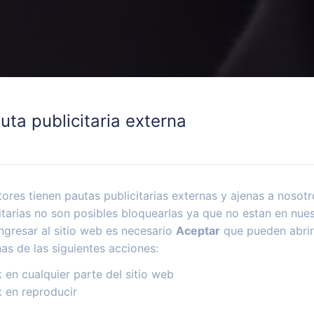
uta publicitaria externa
ores tienen pautas publicitarias externas y ajenas a nosotr
itarias no son posibles bloquearlas ya que no estan en nues
ngresar al sitio web es necesario
Aceptar
que pueden abrir
nas de las siguientes acciones:
k en cualquier parte del sitio web
k en reproducir