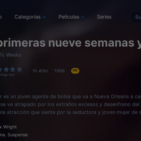
o
Categorías
Películas
Series
primeras nueve semanas 
 9½ Weeks
1h 40m
1998
HD
tings Yet)
 es un joven agente de bolsa que va a Nueva Orleans a cer
se ve atrapado por los extraños excesos y desenfreno del 
ble atracción que siente por la seductora y joven mujer de s
deseo del que difícilmente podrá salir.
x Wright
ma
,
Suspense