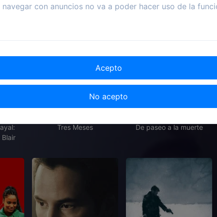
navegar con anuncios no va a poder hacer uso de la funci
Acepto
No acepto
2024
2022
1990
ayal:
Tres Meses
De paseo a la muerte
 Blair