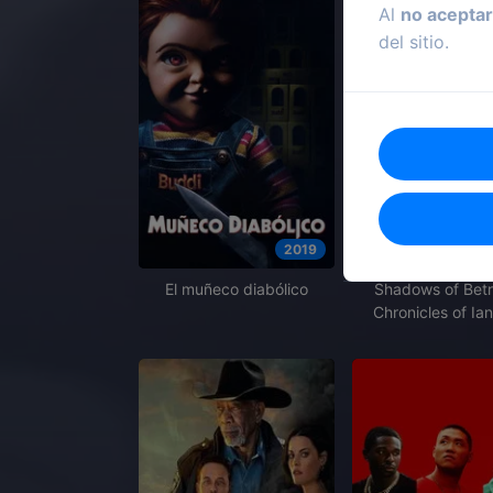
Al
no aceptar
del sitio.
2019
El muñeco diabólico
Shadows of Betr
Chronicles of Ian