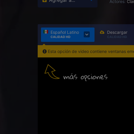
Agregar a...
Actores:
Cla
Español Latino
Descargar
CALIDAD HD
CALIDAD HD
Esta opción de video contiene ventanas emer