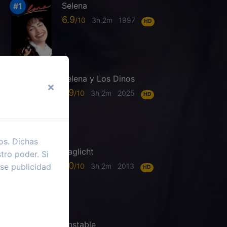
Selena
6.9
3h 2m
1997
HD
Selena y Los Dinos
7.9
3h 2m
2025
HD
os. Dichas
Daglicht
tro poder. Si
7.0
3h 2m
2013
se publicidad
HD
Unstable