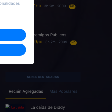
onalidades
6.1
3h 2m
2009
HD
Enemigos Publicos
6.9
3h 2m
2009
HD
SERIES DESTACADAS
Recién Agregadas
Mas Populares
La caída de Diddy