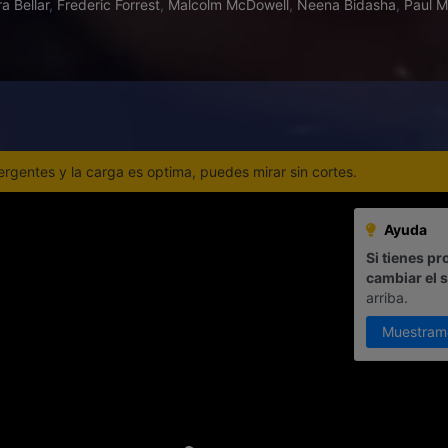
ra Bellar
,
Frederic Forrest
,
Malcolm McDowell
,
Neena Bidasha
,
Paul M
gentes y la carga es optima, puedes mirar sin cortes.
Ayuda
Si tienes pr
cambiar el 
arriba.
Muestram