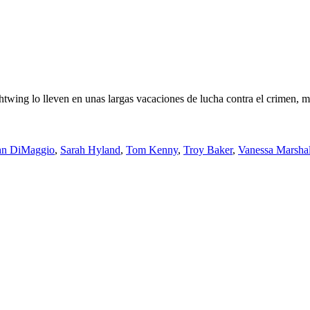
twing lo lleven en unas largas vacaciones de lucha contra el crimen, m
hn DiMaggio
,
Sarah Hyland
,
Tom Kenny
,
Troy Baker
,
Vanessa Marshal