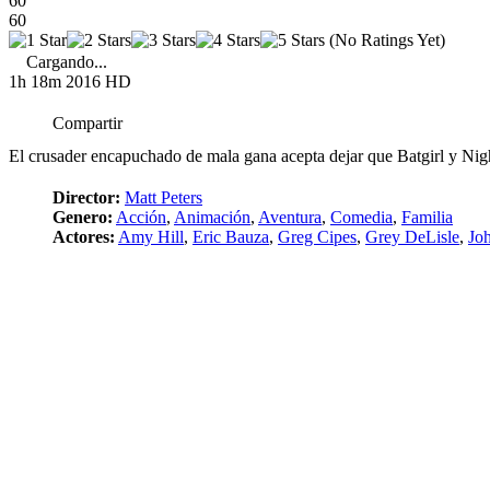
60
60
(No Ratings Yet)
Cargando...
1h 18m
2016
HD
Compartir
El crusader encapuchado de mala gana acepta dejar que Batgirl y Nigh
Director:
Matt Peters
Genero:
Acción
,
Animación
,
Aventura
,
Comedia
,
Familia
Actores:
Amy Hill
,
Eric Bauza
,
Greg Cipes
,
Grey DeLisle
,
Jo