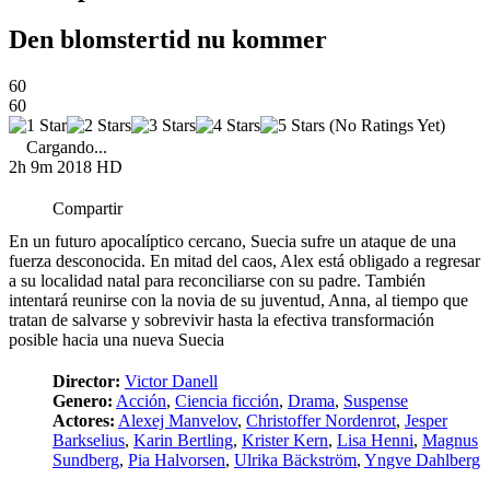
Den blomstertid nu kommer
60
60
(No Ratings Yet)
Cargando...
2h 9m
2018
HD
Compartir
En un futuro apocalíptico cercano, Suecia sufre un ataque de una
fuerza desconocida. En mitad del caos, Alex está obligado a regresar
a su localidad natal para reconciliarse con su padre. También
intentará reunirse con la novia de su juventud, Anna, al tiempo que
tratan de salvarse y sobrevivir hasta la efectiva transformación
posible hacia una nueva Suecia
Director:
Victor Danell
Genero:
Acción
,
Ciencia ficción
,
Drama
,
Suspense
Actores:
Alexej Manvelov
,
Christoffer Nordenrot
,
Jesper
Barkselius
,
Karin Bertling
,
Krister Kern
,
Lisa Henni
,
Magnus
Sundberg
,
Pia Halvorsen
,
Ulrika Bäckström
,
Yngve Dahlberg