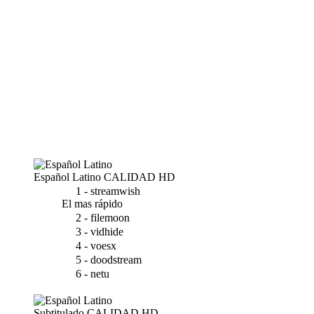
Español Latino
CALIDAD HD
1 - streamwish
El mas rápido
2 - filemoon
3 - vidhide
4 - voesx
5 - doodstream
6 - netu
Subtitulado
CALIDAD HD