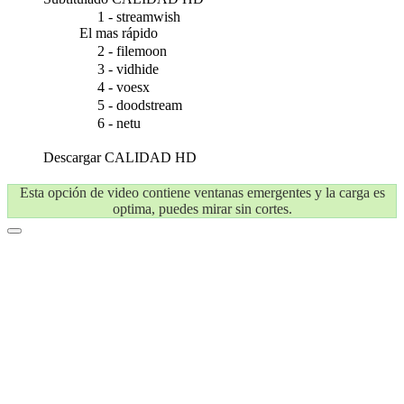
1 - streamwish
El mas rápido
2 - filemoon
3 - vidhide
4 - voesx
5 - doodstream
6 - netu
Descargar
CALIDAD HD
Esta opción de video contiene ventanas emergentes y la carga es
optima, puedes mirar sin cortes.