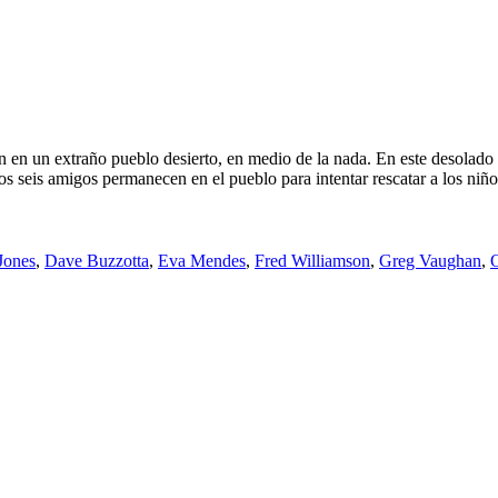
n en un extraño pueblo desierto, en medio de la nada. En este desolado 
 seis amigos permanecen en el pueblo para intentar rescatar a los niños 
Jones
,
Dave Buzzotta
,
Eva Mendes
,
Fred Williamson
,
Greg Vaughan
,
O