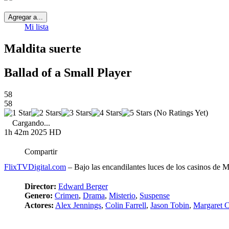
Agregar a...
Mi lista
Maldita suerte
Ballad of a Small Player
58
58
(No Ratings Yet)
Cargando...
1h 42m
2025
HD
Compartir
FlixTVDigital.com
– Bajo las encandilantes luces de los casinos de
Director:
Edward Berger
Genero:
Crimen
,
Drama
,
Misterio
,
Suspense
Actores:
Alex Jennings
,
Colin Farrell
,
Jason Tobin
,
Margaret 