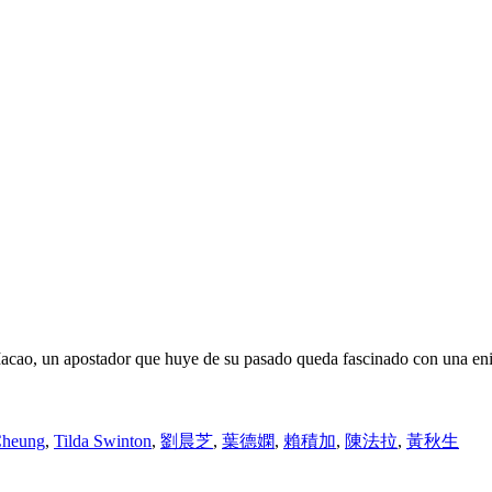
 Macao, un apostador que huye de su pasado queda fascinado con una en
Cheung
,
Tilda Swinton
,
劉晨芝
,
葉德嫻
,
賴積加
,
陳法拉
,
黃秋生