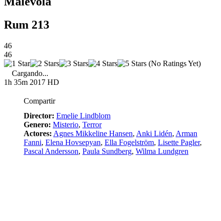
Malévola
Rum 213
46
46
(No Ratings Yet)
Cargando...
1h 35m
2017
HD
Compartir
Director:
Emelie Lindblom
Genero:
Misterio
,
Terror
Actores:
Agnes Mikkeline Hansen
,
Anki Lidén
,
Arman
Fanni
,
Elena Hovsepyan
,
Ella Fogelström
,
Lisette Pagler
,
Pascal Andersson
,
Paula Sundberg
,
Wilma Lundgren