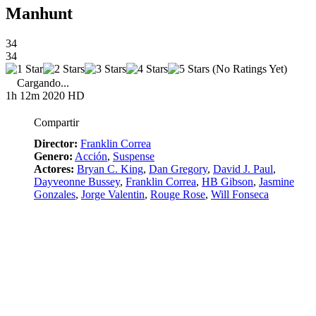
Manhunt
34
34
(No Ratings Yet)
Cargando...
1h 12m
2020
HD
Compartir
Director:
Franklin Correa
Genero:
Acción
,
Suspense
Actores:
Bryan C. King
,
Dan Gregory
,
David J. Paul
,
Dayveonne Bussey
,
Franklin Correa
,
HB Gibson
,
Jasmine
Gonzales
,
Jorge Valentin
,
Rouge Rose
,
Will Fonseca