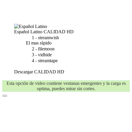
Español Latino
CALIDAD HD
1 - streamwish
El mas rápido
2 - filemoon
3 - vidhide
4 - streamtape
Descargar
CALIDAD HD
Esta opción de video contiene ventanas emergentes y la carga es
optima, puedes mirar sin cortes.