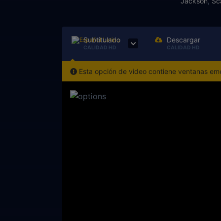
Jackson
,
Sc
Subtitulado
Descargar
CALIDAD HD
CALIDAD HD
Esta opción de video contiene ventanas emer