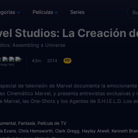
gorías
Películas
Series
el Studios: La Creación d
dios: Assembling a Universe
43m
2014
HD
tings Yet)
especial de televisión de Marvel documenta la emocionante 
rso Cinemático Marvel, y presenta entrevistas exclusivas y
de Marvel, las One-Shots y los Agentes de S.H.I.E.L.D. Los
a través de este asombroso y detallado universo, que pres
D. de Marvel, nuevo metraje de futuros lanzamientos de Estu
umental
,
Fantasía
,
Película de TV
 Invierno y los Guardianes de la Galaxia, y un primer vista
is Evans
,
Chris Hemsworth
,
Clark Gregg
,
Hayley Atwell
,
Kenneth Bra
 de Marvel: la era de Ultron.