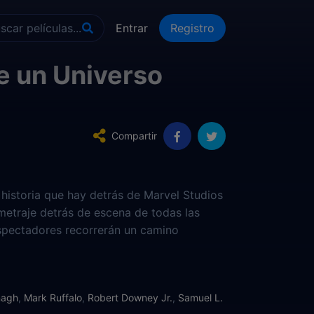
Entrar
Registro
e un Universo
Compartir
historia que hay detrás de Marvel Studios
 metraje detrás de escena de todas las
 espectadores recorrerán un camino
enta anticipos del futuro de Agentes de
dios Marvel, el Capitán América, el
zo, como estreno mundial, a los
nagh
,
Mark Ruffalo
,
Robert Downey Jr.
,
Samuel L.