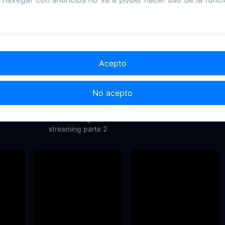
Acepto
No acepto
2025
2022
2020
stafas
South Park: Las guerras de
12 Días De Navidad
streaming parte 2