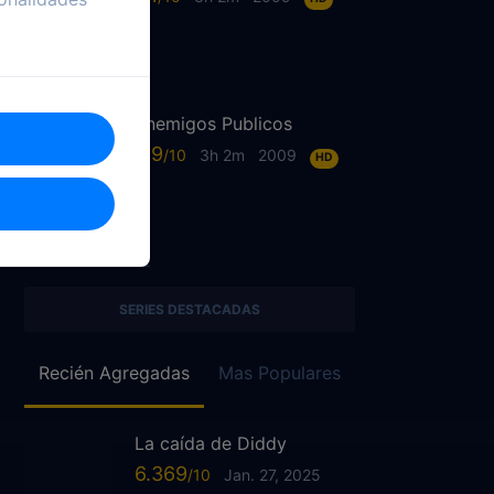
Enemigos Publicos
6.9
3h 2m
2009
HD
SERIES DESTACADAS
Recién Agregadas
Mas Populares
La caída de Diddy
6.369
Jan. 27, 2025