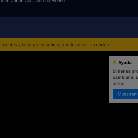
arlett Johansson
,
Victoria Alonso
gentes y la carga es optima, puedes mirar sin cortes.
Ayuda
Si tienes pr
cambiar el 
arriba.
Muestram