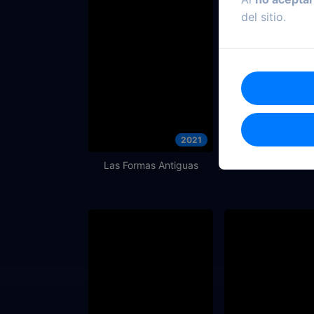
del sitio.
2021
Las Formas Antiguas
La madre de las e