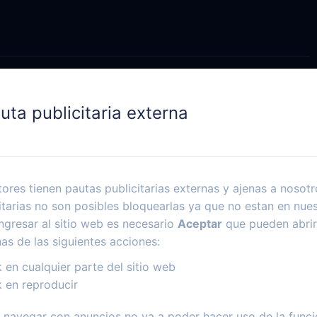
uta publicitaria externa
ores tienen pautas publicitarias externas y ajenas a nosotr
itarias no son posibles bloquearlas ya que no estan en nues
ngresar al sitio web es necesario
Aceptar
que pueden abrir
nas de las siguientes acciones:
k en cualquier parte del sitio web
k en reproducir
navegar con anuncios no va a poder hacer uso de la funci