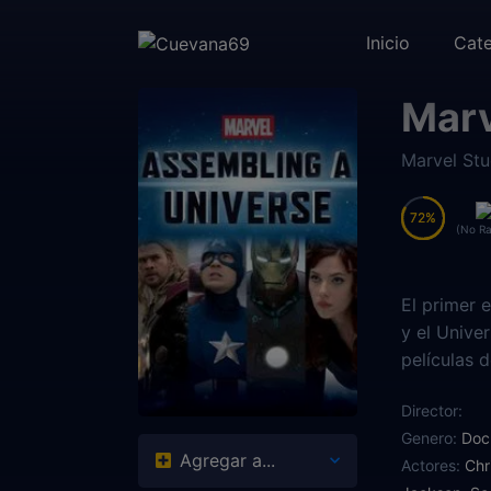
Inicio
Cate
Marv
Marvel Stu
72
72
(No Ra
El primer 
y el Unive
películas 
despejado 
Director:
S.H.I.E.L.
Genero:
Doc
Soldado de
Agregar a...
Actores:
Chr
Vengadores