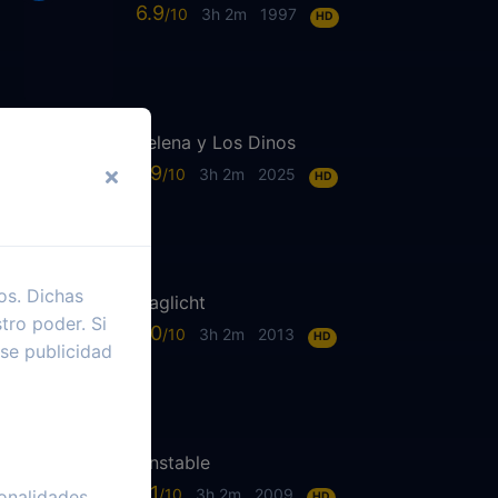
6.9
3h 2m
1997
HD
Selena y Los Dinos
7.9
3h 2m
2025
HD
os. Dichas
Daglicht
tro poder. Si
7.0
3h 2m
2013
HD
se publicidad
Unstable
6.1
3h 2m
2009
onalidades
HD