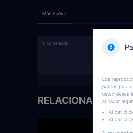
Mas nuevo
Pa
Los reproduct
pautas public
usted desea i
RELACIONADOS
al hacer algu
Al dar clic
Al dar clic
Al
no aceptar