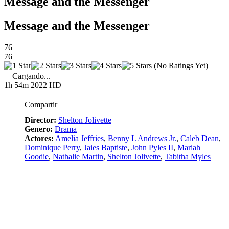
Message and the Messenger
Message and the Messenger
76
76
(No Ratings Yet)
Cargando...
1h 54m
2022
HD
Compartir
Director:
Shelton Jolivette
Genero:
Drama
Actores:
Amelia Jeffries
,
Benny L Andrews Jr.
,
Caleb Dean
,
Dominique Perry
,
Jaies Baptiste
,
John Pyles II
,
Mariah
Goodie
,
Nathalie Martin
,
Shelton Jolivette
,
Tabitha Myles