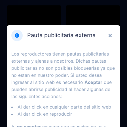
Pauta publicitaria externa
Los reproductores tienen pautas publicitarias
externas y ajenas a nosotros. Dichas pautas
publicitarias no son posibles bloquearlas ya que
no estan en nuestro poder. Si usted desea
ingresar al sitio web es necesario
Aceptar
que
2024
2025
pueden abrirse publicidad al hacer algunas de
Rebel Ridge
Chico Bento e a Goiabeira
las siguientes acciones:
Maraviosa
Al dar click en cualquier parte del sitio web
Al dar click en reproducir
Al
no aceptar
navegar con anuncios no va a