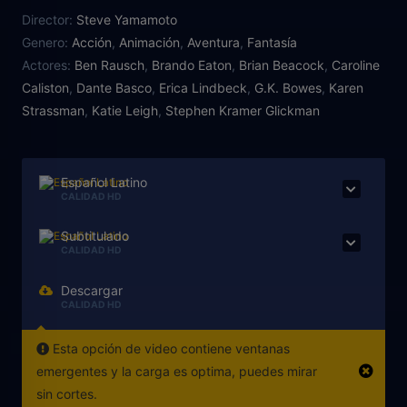
Anciano se está dirigiendo hacia su aldea natal
Director:
Steve Yamamoto
Genero:
Acción
,
Animación
,
Aventura
,
Fantasía
Actores:
Ben Rausch
,
Brando Eaton
,
Brian Beacock
,
Caroline
Caliston
,
Dante Basco
,
Erica Lindbeck
,
G.K. Bowes
,
Karen
Strassman
,
Katie Leigh
,
Stephen Kramer Glickman
Español Latino
CALIDAD HD
Subtitulado
CALIDAD HD
Descargar
CALIDAD HD
Esta opción de video contiene ventanas
emergentes y la carga es optima, puedes mirar
sin cortes.