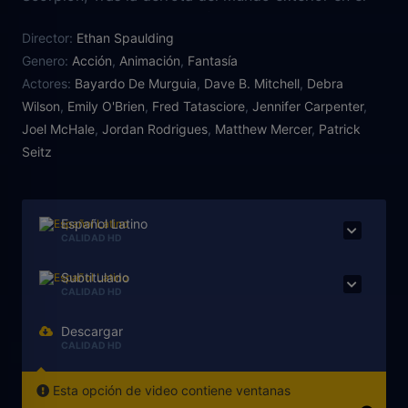
torneo del Mortal Kombat (Kombate Mortal) el
Director:
Ethan Spaulding
poderoso emperador de este llamado Shao Kahn
Genero:
Acción
,
Animación
,
Fantasía
decide tomar este asunto en sus propias manos y
Actores:
Bayardo De Murguia
,
Dave B. Mitchell
,
Debra
para ello reúne a sus mejores comandantes,
Wilson
,
Emily O'Brien
,
Fred Tatasciore
,
Jennifer Carpenter
,
mientras en el reino de la Tierra el dios del trueno
Joel McHale
,
Jordan Rodrigues
,
Matthew Mercer
,
Patrick
Raiden intenta completar el entrenamiento de Liu
Seitz
Kang al mismo tiempo que reúne a todos los
mejores peleadores de la Tierra para que luchen en
el inevitable conflicto.
Español Latino
CALIDAD HD
Subtitulado
CALIDAD HD
Descargar
CALIDAD HD
Esta opción de video contiene ventanas