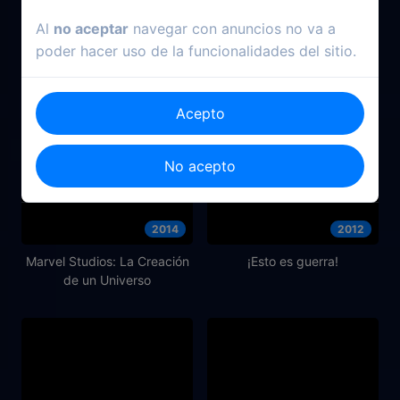
Al
no aceptar
navegar con anuncios no va a
poder hacer uso de la funcionalidades del sitio.
Acepto
No acepto
2014
2012
Marvel Studios: La Creación
¡Esto es guerra!
de un Universo