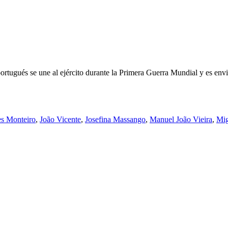
rtugués se une al ejército durante la Primera Guerra Mundial y es envia
s Monteiro
,
João Vicente
,
Josefina Massango
,
Manuel João Vieira
,
Mig