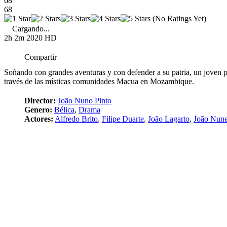
68
68
(No Ratings Yet)
Cargando...
2h 2m
2020
HD
Compartir
Soñando con grandes aventuras y con defender a su patria, un joven po
través de las místicas comunidades Macua en Mozambique.
Director:
João Nuno Pinto
Genero:
Bélica
,
Drama
Actores:
Alfredo Brito
,
Filipe Duarte
,
João Lagarto
,
João Nune