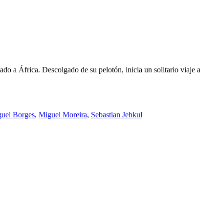
do a África. Descolgado de su pelotón, inicia un solitario viaje a
uel Borges
,
Miguel Moreira
,
Sebastian Jehkul