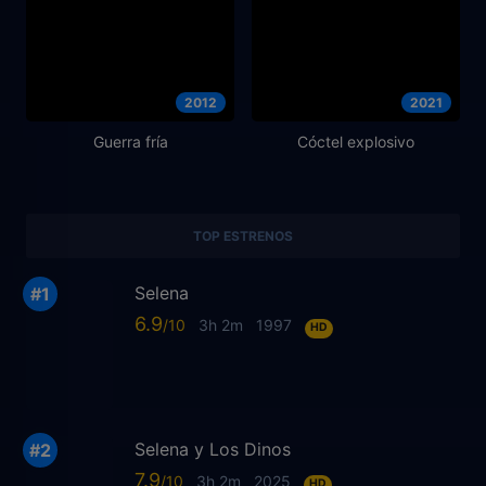
2012
2021
Guerra fría
Cóctel explosivo
TOP ESTRENOS
Selena
6.9
3h 2m
1997
HD
Selena y Los Dinos
7.9
3h 2m
2025
HD