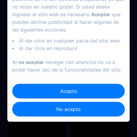
no estan en nuestro poder. Si usted desea
ingresar al sitio web es necesario
Aceptar
que
pueden abrirse publicidad al hacer algunas de
las siguientes acciones:
Al dar click en cualquier parte del sitio web
Al dar click en reproducir
2022
2025
Al
no aceptar
navegar con anuncios no va a
poder hacer uso de la funcionalidades del sitio.
Obsesiones
Rescate implacable
Acepto
No acepto