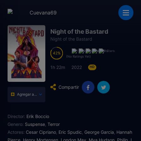
Night of the Bastard
Night of the Bastard
42
42
(No Ratings Yet)
1h 22m
2022
HD
Compartir
Agregar a...
Director:
Erik Boccio
Genero:
Suspense
,
Terror
Actores:
Cesar Cipriano
,
Eric Spudic
,
George Garcia
,
Hannah
Pierce
,
Henry Mortensen
,
London May
,
Mya Hudson
,
Philip J