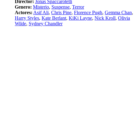
Director:
Jonas Spaccarotelli
Genero:
Misterio
,
Suspense
,
Terror
Actores:
Asif Ali
,
Chris Pine
,
Florence Pugh
,
Gemma Chan
,
Harry Styles
,
Kate Berlant
,
KiKi Layne
,
Nick Kroll
,
Olivia
Wilde
,
Sydney Chandler