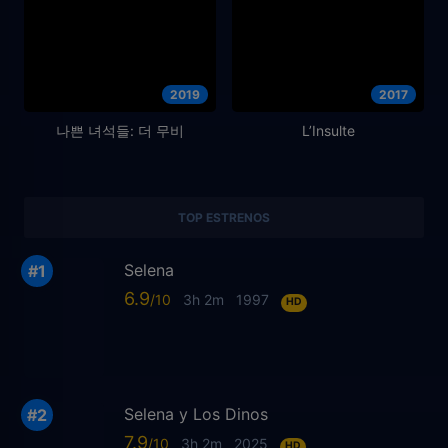
2019
2017
나쁜 녀석들: 더 무비
L’Insulte
TOP ESTRENOS
Selena
6.9
3h 2m
1997
HD
Selena y Los Dinos
7.9
3h 2m
2025
HD