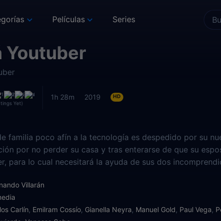
gorías
Películas
Series
 Youtuber
uber
1h 28m
2019
HD
tings Yet)
e familia poco afín a la tecnología es despedido por su nuev
ión por no perder su casa y tras enterarse de que su esp
r, para lo cual necesitará la ayuda de sus dos incomprendid
nando Villarán
edia
los Carlín
,
Emilram Cossío
,
Gianella Neyra
,
Manuel Gold
,
Paul Vega
,
P