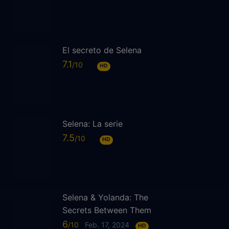
El secreto de Selena
7.1
HD
Selena: La serie
7.5
HD
Selena & Yolanda: The
Secrets Between Them
6
Feb. 17, 2024
HD