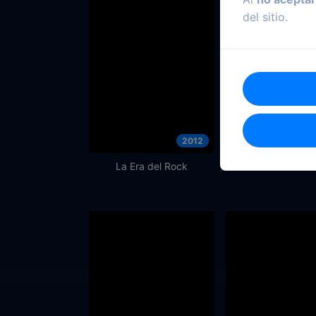
del sitio.
2012
La Era del Rock
Tres Meses