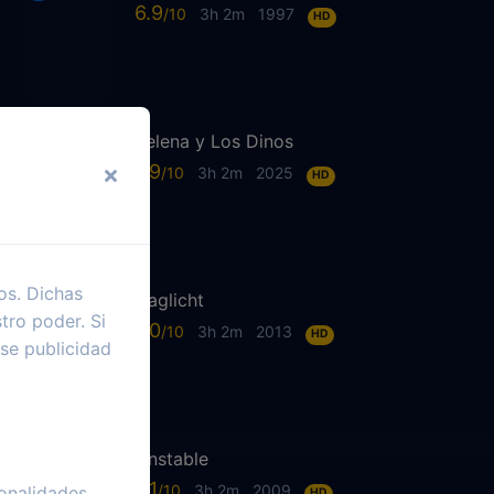
6.9
3h 2m
1997
HD
Selena y Los Dinos
7.9
3h 2m
2025
HD
os. Dichas
Daglicht
tro poder. Si
7.0
3h 2m
2013
HD
se publicidad
Unstable
6.1
3h 2m
2009
onalidades
HD