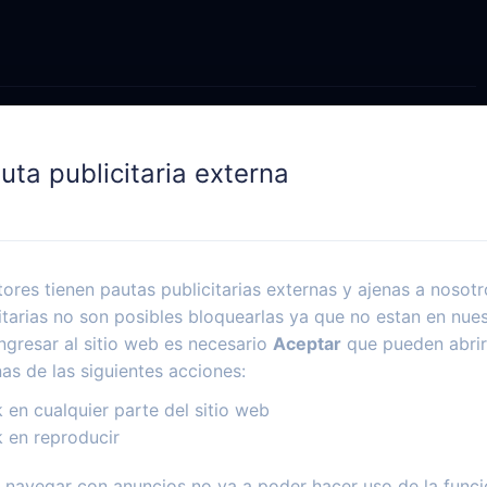
uta publicitaria externa
ores tienen pautas publicitarias externas y ajenas a nosotr
itarias no son posibles bloquearlas ya que no estan en nues
ngresar al sitio web es necesario
Aceptar
que pueden abrir
nas de las siguientes acciones:
k en cualquier parte del sitio web
k en reproducir
navegar con anuncios no va a poder hacer uso de la funci