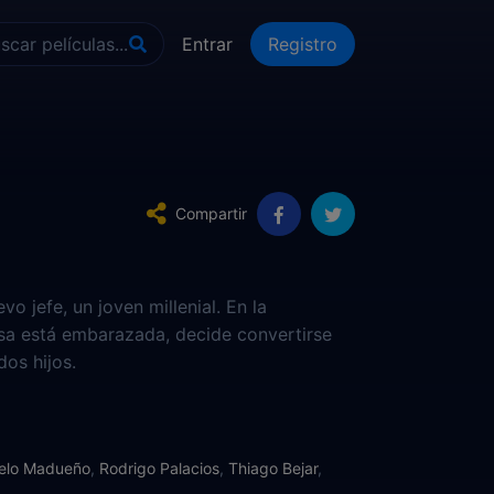
Entrar
Registro
Compartir
o jefe, un joven millenial. En la
osa está embarazada, decide convertirse
os hijos.
elo Madueño
,
Rodrigo Palacios
,
Thiago Bejar
,