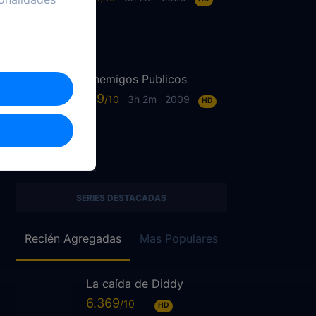
Enemigos Publicos
6.9
3h 2m
2009
HD
SERIES DESTACADAS
Recién Agregadas
Mas Populares
La caída de Diddy
6.369
HD