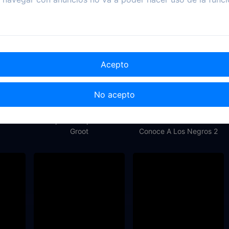
Acepto
No acepto
2022
2022
2021
Los primeros pasos de
La Casa De Al Lado:
Groot
Conoce A Los Negros 2