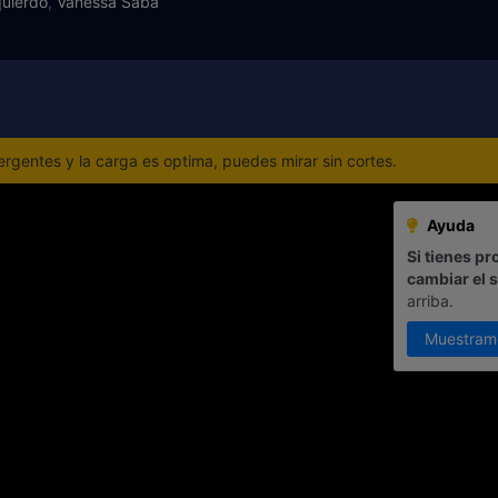
quierdo
,
Vanessa Saba
gentes y la carga es optima, puedes mirar sin cortes.
Ayuda
Si tienes pr
cambiar el 
arriba.
Muestram