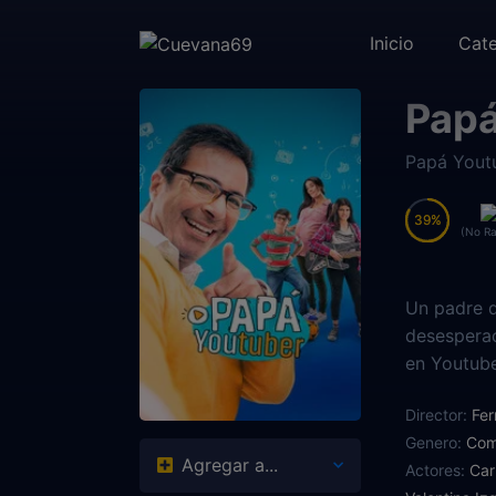
Inicio
Cate
Papá
Papá Yout
39
39
(No Ra
Un padre d
desesperac
en Youtube
Director:
Fer
Genero:
Com
Agregar a...
Actores:
Car