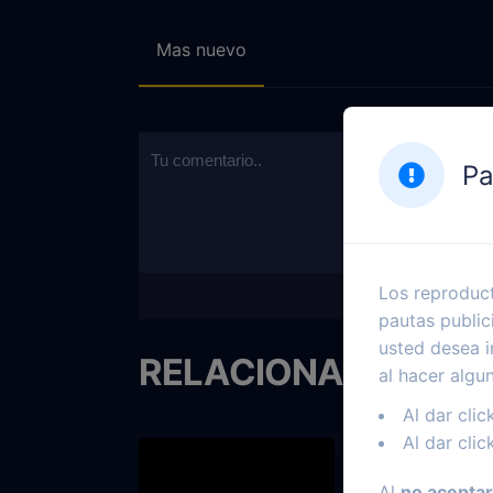
Mas nuevo
Pa
Los reproduct
pautas public
usted desea i
RELACIONADOS
al hacer algu
Al dar clic
Al dar clic
Al
no aceptar