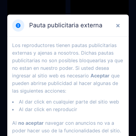
Pauta publicitaria externa
Los reproductores tienen pautas publicitarias
externas y ajenas a nosotros. Dichas pautas
publicitarias no son posibles bloquearlas ya que
no estan en nuestro poder. Si usted desea
ingresar al sitio web es necesario
Aceptar
que
2017
2020
pueden abrirse publicidad al hacer algunas de
Reyes
Gabriel’s Inferno: Part II
las siguientes acciones:
Al dar click en cualquier parte del sitio web
Al dar click en reproducir
Al
no aceptar
navegar con anuncios no va a
poder hacer uso de la funcionalidades del sitio.