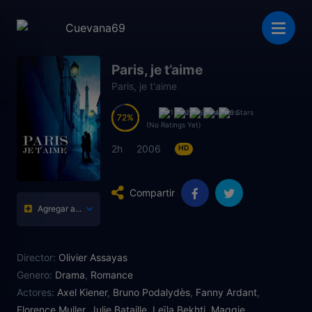
Paris, je t’aime
Paris, je t'aime
72
72
(No Ratings Yet)
2h
2006
HD
Compartir
Agregar a...
Director:
Olivier Assayas
Genero:
Drama
,
Romance
Actores:
Axel Kiener
,
Bruno Podalydès
,
Fanny Ardant
,
Florence Muller
,
Julie Bataille
,
Leïla Bekhti
,
Maggie