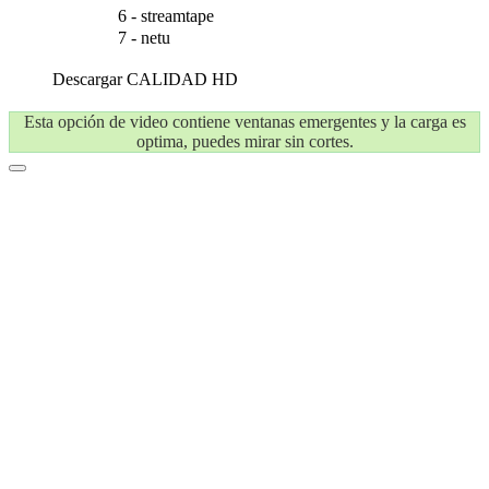
6 - streamtape
7 - netu
Descargar
CALIDAD HD
Esta opción de video contiene ventanas emergentes y la carga es
optima, puedes mirar sin cortes.