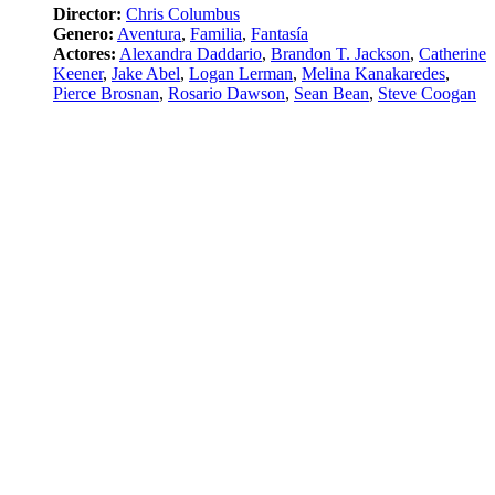
Director:
Chris Columbus
Genero:
Aventura
,
Familia
,
Fantasía
Actores:
Alexandra Daddario
,
Brandon T. Jackson
,
Catherine
Keener
,
Jake Abel
,
Logan Lerman
,
Melina Kanakaredes
,
Pierce Brosnan
,
Rosario Dawson
,
Sean Bean
,
Steve Coogan