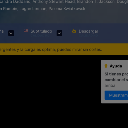
xandra Daddario
,
Anthony Stewart Head
,
Brandon T. Jackson
,
Dougl
n Rambin
,
Logan Lerman
,
Paloma Kwiatkowski
ña
Subtitulado
Descargar
CALIDAD HD
CALIDAD HD
gentes y la carga es optima, puedes mirar sin cortes.
Ayuda
Si tienes pr
cambiar el 
arriba.
Muestram