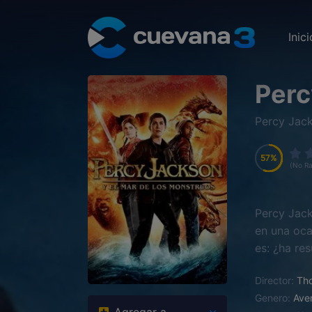
Inici
Perc
Percy Jack
57
57
57
57
(No Ra
Percy Jack
en una oca
es: ¿ha re
se pregunt
Director:
Tho
Genero:
Ave