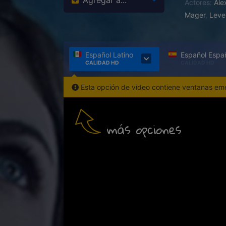
Agregar a...
Actores:
Ale
Mager
,
Leve
Español Latino
Español Espa
CALIDAD HD
CALIDAD HD
Esta opción de video contiene ventanas emer