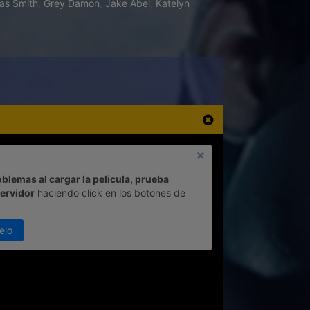
as Smith
,
Grey Damon
,
Jake Abel
,
Katelyn
oblemas al cargar la pelicula, prueba
servidor
haciendo click en los botones de
elo