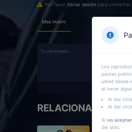
Por favor
Iniciar sesión
para comentar
Mas nuevo
Pa
Los reproduct
pautas public
usted desea i
al hacer algu
Al dar clic
RELACIONADOS
Al dar clic
Al
no aceptar
del sitio.