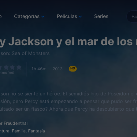
o
Categorías
Películas
Series
y Jackson y el mar de lo
son: Sea of Monsters
1h 46m
2013
HD
tings Yet)
son no se siente un héroe. El semidiós hijo de Poseidón el
sión, pero Percy está empezando a pensar que pudo ser fru
sultado ser un fiasco? Ahora que Percy ha descubierto que
a si ser el hijo de Poseidón es una bendición o, más bien, 
r Freudenthal
ntura
,
Familia
,
Fantasía