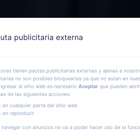
uta publicitaria externa
ores tienen pautas publicitarias externas y ajenas a nosotr
itarias no son posibles bloquearlas ya que no estan en nues
ngresar al sitio web es necesario
Aceptar
que pueden abrir
nas de las siguientes acciones:
k en cualquier parte del sitio web
k en reproducir
navegar con anuncios no va a poder hacer uso de la funci