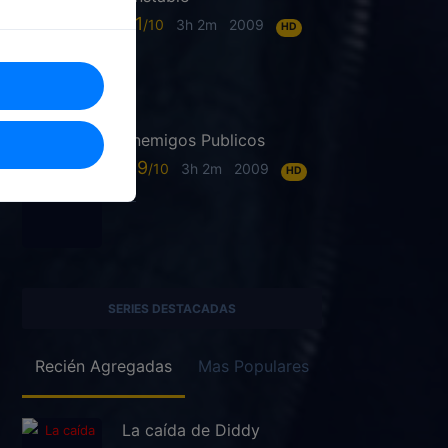
6.1
3h 2m
2009
HD
Enemigos Publicos
6.9
3h 2m
2009
HD
SERIES DESTACADAS
Recién Agregadas
Mas Populares
La caída de Diddy