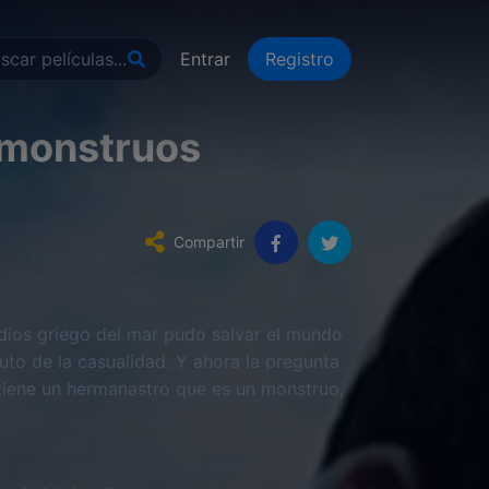
Entrar
Registro
s monstruos
Compartir
 dios griego del mar pudo salvar el mundo
to de la casualidad. Y ahora la pregunta
 tiene un hermanastro que es un monstruo,
una maldición…