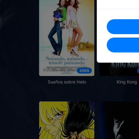
2005
Sueños sobre hielo
King Kong