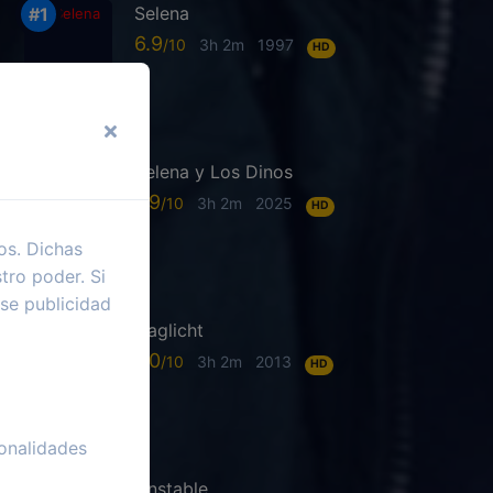
Selena
6.9
3h 2m
1997
HD
Selena y Los Dinos
7.9
3h 2m
2025
HD
os. Dichas
tro poder. Si
se publicidad
Daglicht
7.0
3h 2m
2013
HD
onalidades
Unstable