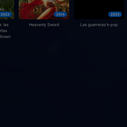
2022
2014
2025
: las
Heavenly Sword
Las guerreras k-pop
eñas
 Brown