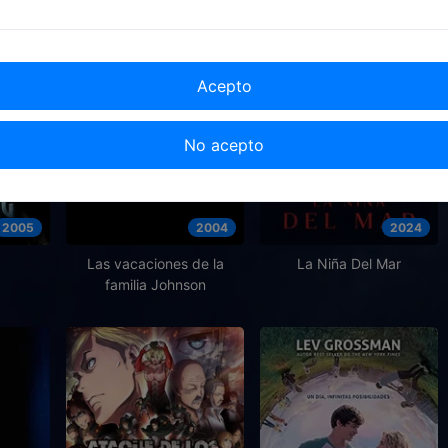
Acepto
No acepto
2005
2004
2024
Las vacaciones de la
La Niña Del Mar
familia Johnson