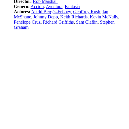
Director:
Rob Marshall
Genero:
Acción
,
Aventura
,
Fantasía
Actores:
Astrid Bergès-Frisbey
,
Geoffrey Rush
,
Ian
McShane
,
Johnny Depp
,
Keith Richards
,
Kevin McNally
,
Penélope Cruz
,
Richard Griffiths
,
Sam Claflin
,
Stephen
Graham