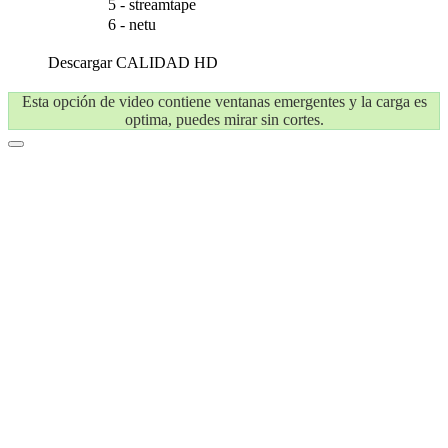
5 - streamtape
6 - netu
Descargar
CALIDAD HD
Esta opción de video contiene ventanas emergentes y la carga es
optima, puedes mirar sin cortes.