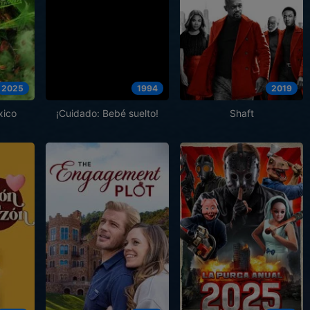
2025
1994
2019
xico
¡Cuidado: Bebé suelto!
Shaft