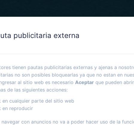
uta publicitaria externa
ores tienen pautas publicitarias externas y ajenas a nosotr
itarias no son posibles bloquearlas ya que no estan en nues
ngresar al sitio web es necesario
Aceptar
que pueden abrir
nas de las siguientes acciones:
k en cualquier parte del sitio web
k en reproducir
navegar con anuncios no va a poder hacer uso de la funci