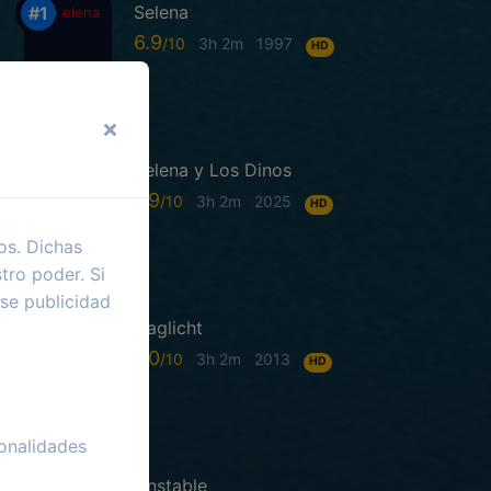
Selena
6.9
3h 2m
1997
HD
Selena y Los Dinos
7.9
3h 2m
2025
HD
os. Dichas
tro poder. Si
se publicidad
Daglicht
7.0
3h 2m
2013
HD
onalidades
Unstable