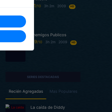
6.1
3h 2m
2009
HD
Enemigos Publicos
6.9
3h 2m
2009
HD
SERIES DESTACADAS
Recién Agregadas
Mas Populares
La caída de Diddy