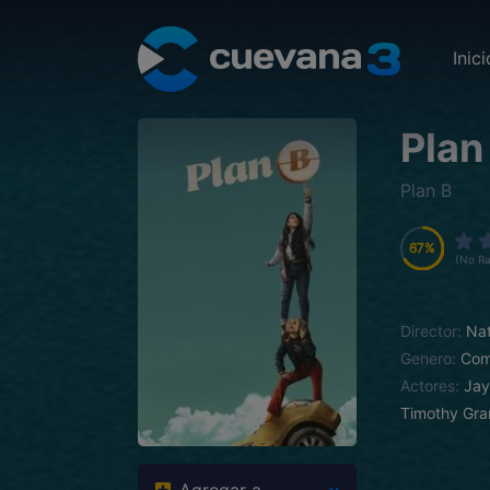
Inici
Plan
Plan B
67
67
67
67
(No Ra
Director:
Nat
Genero:
Com
Actores:
Jay
Timothy Gra