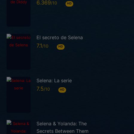
6.369
HD
El secreto de Selena
7.1
HD
Selena: La serie
7.5
HD
Selena & Yolanda: The
Secrets Between Them