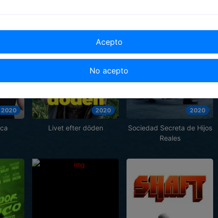
Acepto
No acepto
2020
2020
2020
ica
Livet efter döden
Sociedad Secreta de Hijos
Reales