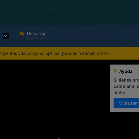
Descargar
CALIDAD HD
gentes y la carga es optima, puedes mirar sin cortes.
Ayuda
Si tienes pr
cambiar el 
arriba.
Muestram