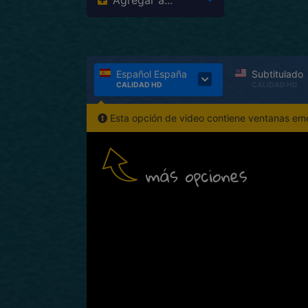
Agregar a...
Español España
Subtitulado
CALIDAD HD
CALIDAD HD
Esta opción de video contiene ventanas emer