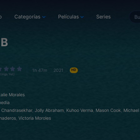
o
Categorías
Películas
Series
 B
1h 47m
2021
HD
tings Yet)
alie Morales
edia
 Chandrasekhar
,
Jolly Abraham
,
Kuhoo Verma
,
Mason Cook
,
Michael
naderos
,
Victoria Moroles