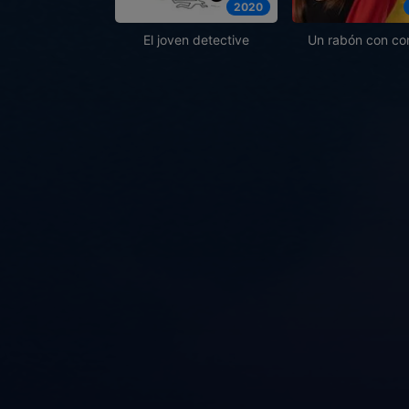
2020
El joven detective
Un rabón con co