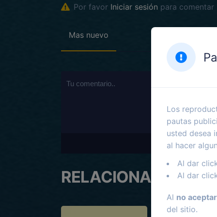
Por favor
Iniciar sesión
para comentar
Mas nuevo
Pa
Los reproduct
pautas public
usted desea i
al hacer algu
Al dar clic
RELACIONADOS
Al dar clic
Al
no aceptar
del sitio.