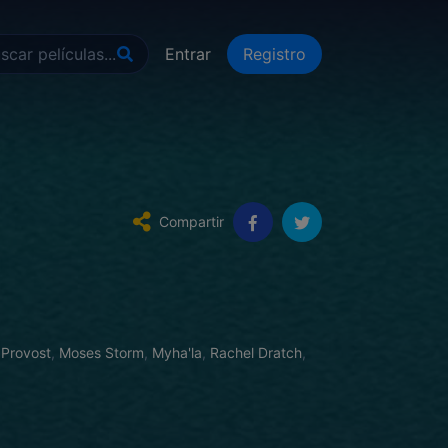
Entrar
Registro
Compartir
 Provost
,
Moses Storm
,
Myha'la
,
Rachel Dratch
,