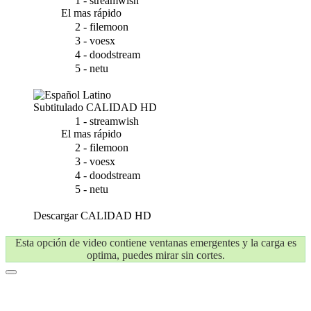
1 - streamwish
El mas rápido
2 - filemoon
3 - voesx
4 - doodstream
5 - netu
Subtitulado
CALIDAD HD
1 - streamwish
El mas rápido
2 - filemoon
3 - voesx
4 - doodstream
5 - netu
Descargar
CALIDAD HD
Esta opción de video contiene ventanas emergentes y la carga es
optima, puedes mirar sin cortes.