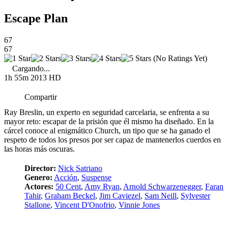
Escape Plan
67
67
(No Ratings Yet)
Cargando...
1h 55m
2013
HD
Compartir
Ray Breslin, un experto en seguridad carcelaria, se enfrenta a su
mayor reto: escapar de la prisión que él mismo ha diseñado. En la
cárcel conoce al enigmático Church, un tipo que se ha ganado el
respeto de todos los presos por ser capaz de mantenerlos cuerdos en
las horas más oscuras.
Director:
Nick Satriano
Genero:
Acción
,
Suspense
Actores:
50 Cent
,
Amy Ryan
,
Arnold Schwarzenegger
,
Faran
Tahir
,
Graham Beckel
,
Jim Caviezel
,
Sam Neill
,
Sylvester
Stallone
,
Vincent D'Onofrio
,
Vinnie Jones