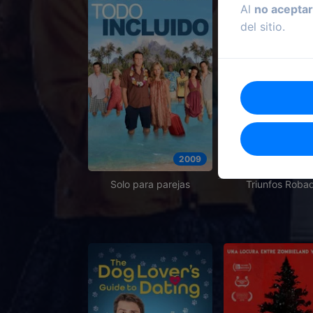
Al
no aceptar
del sitio.
2009
Solo para parejas
Triunfos Roba