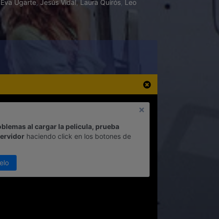
,
Eva Ugarte
,
Jesús Vidal
,
Laura Quirós
,
Leo
oblemas al cargar la pelicula, prueba
servidor
haciendo click en los botones de
elo