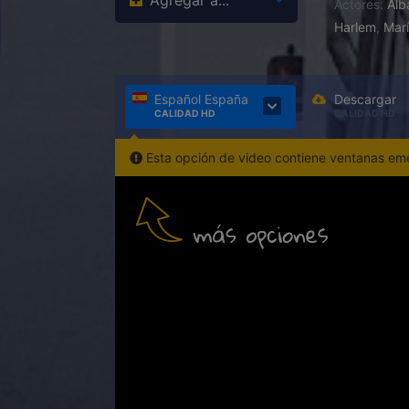
Agregar a...
Actores:
Alb
Harlem
,
Mar
Español España
Descargar
CALIDAD HD
CALIDAD HD
Esta opción de video contiene ventanas emer