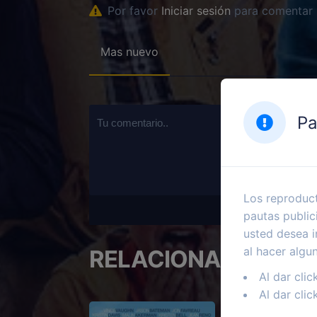
Por favor
Iniciar sesión
para comentar
Mas nuevo
Pa
Los reproduct
pautas public
usted desea i
al hacer algu
RELACIONADOS
Al dar clic
Al dar clic