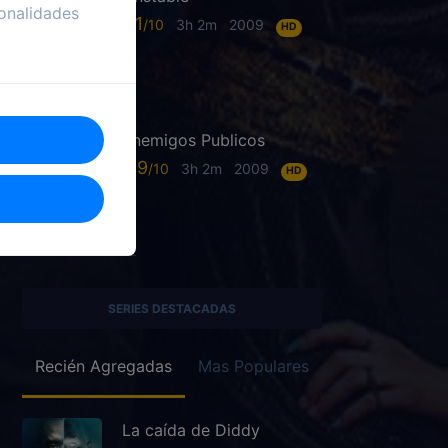
onalidades
6.1
3h 2m
2009
HD
Enemigos Publicos
6.9
3h 2m
2009
HD
SERIES DESTACADAS
Recién Agregadas
Mas Populares
La caída de Diddy