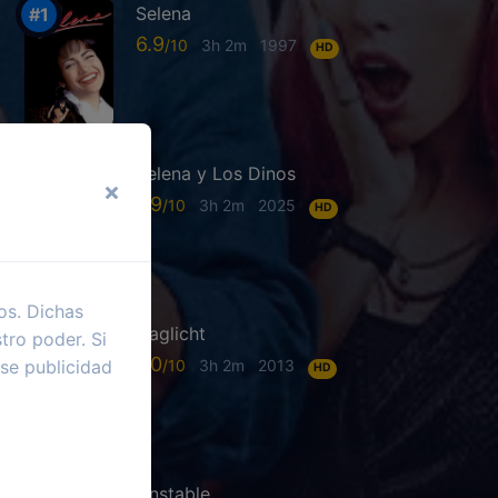
Selena
6.9
3h 2m
1997
HD
Selena y Los Dinos
7.9
3h 2m
2025
HD
os. Dichas
Daglicht
tro poder. Si
7.0
se publicidad
3h 2m
2013
HD
Unstable