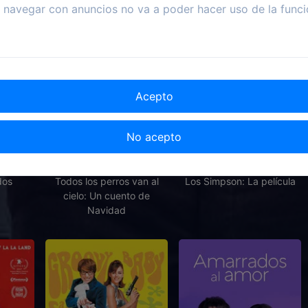
navegar con anuncios no va a poder hacer uso de la funci
Acepto
No acepto
2000
1998
2007
dos
Todos los perros van al
Los Simpson: La película
cielo: Un cuento de
Navidad