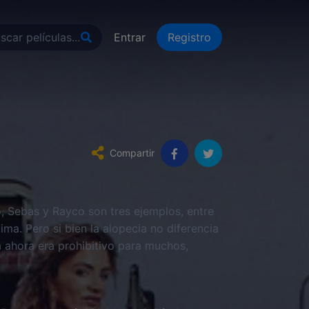
Entrar
Registro
Compartir
 Sebas y Rayco son tres ejemplos, entre
ima. Pero si bien la alopecia no diferencia
ta ahora era prohibitivo para muchos,
cost, convirtiéndose así en el nuevo maná
 en la que descubrirán que su problema no