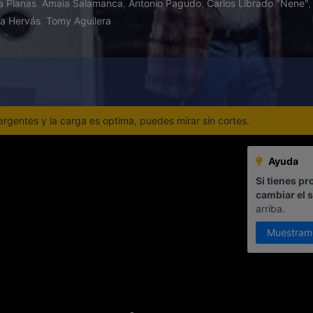
a Planas
,
Amaia Salamanca
,
Antonio Pagudo
,
Carlos Librado "Nene"
ía Hervás
,
Tomy Aguilera
gentes y la carga es optima, puedes mirar sin cortes.
Ayuda
Si tienes pr
cambiar el 
arriba.
Muestram