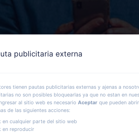
uta publicitaria externa
ores tienen pautas publicitarias externas y ajenas a nosotr
itarias no son posibles bloquearlas ya que no estan en nues
ngresar al sitio web es necesario
Aceptar
que pueden abrir
nas de las siguientes acciones:
k en cualquier parte del sitio web
k en reproducir