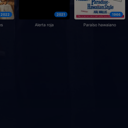
2022
2021
1966
es
Alerta roja
Paraíso hawaiano