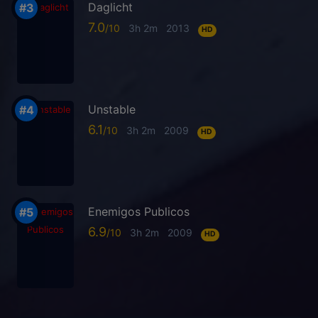
Daglicht
7.0
3h 2m
2013
HD
Unstable
6.1
3h 2m
2009
HD
Enemigos Publicos
6.9
3h 2m
2009
HD