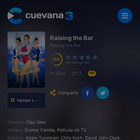
Raising the Bar
Raising the Bar
55
55
55
55
(No Ratings Yet)
1h 33m
2017
HD
Compartir
Agregar a...
Director:
Clay Glen
Genero:
Drama
,
Familia
,
Película de TV
Actores:
Adam Tuominen
,
Chris Koch
,
David John Clark
,