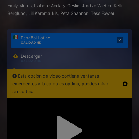
Emily Morris
,
Isabelle Andary-Geslin
,
Jordyn Wieber
,
Kelli
Berglund
,
Lili Karamalikis
,
Peta Shannon
,
Tess Fowler
Español Latino
CALIDAD HD
Descargar
CALIDAD HD
Esta opción de video contiene ventanas
emergentes y la carga es optima, puedes mirar
sin cortes.