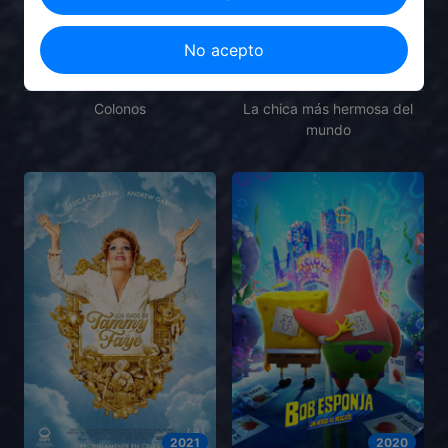
No acepto
2021
2025
Colonos
La chica más hermosa del
mundo
2021
2020