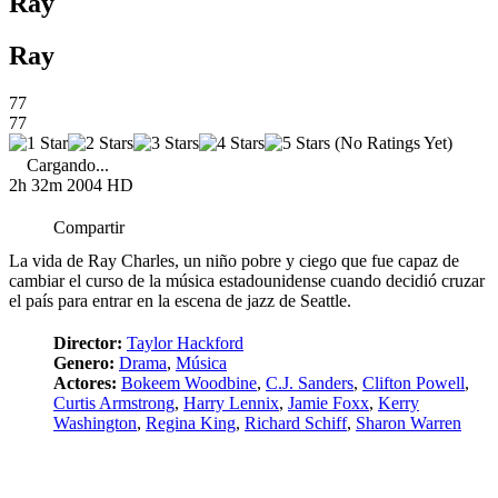
Ray
Ray
77
77
(No Ratings Yet)
Cargando...
2h 32m
2004
HD
Compartir
La vida de Ray Charles, un niño pobre y ciego que fue capaz de
cambiar el curso de la música estadounidense cuando decidió cruzar
el país para entrar en la escena de jazz de Seattle.
Director:
Taylor Hackford
Genero:
Drama
,
Música
Actores:
Bokeem Woodbine
,
C.J. Sanders
,
Clifton Powell
,
Curtis Armstrong
,
Harry Lennix
,
Jamie Foxx
,
Kerry
Washington
,
Regina King
,
Richard Schiff
,
Sharon Warren