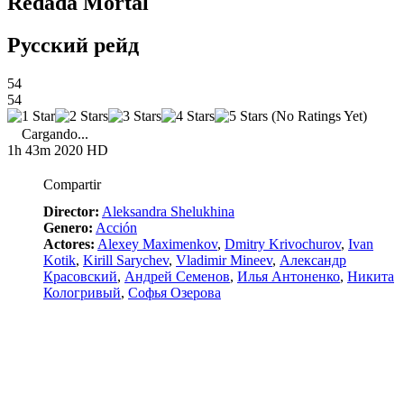
Redada Mortal
Русский рейд
54
54
(No Ratings Yet)
Cargando...
1h 43m
2020
HD
Compartir
Director:
Aleksandra Shelukhina
Genero:
Acción
Actores:
Alexey Maximenkov
,
Dmitry Krivochurov
,
Ivan
Kotik
,
Kirill Sarychev
,
Vladimir Mineev
,
Александр
Красовский
,
Андрей Семенов
,
Илья Антоненко
,
Никита
Кологривый
,
Софья Озерова