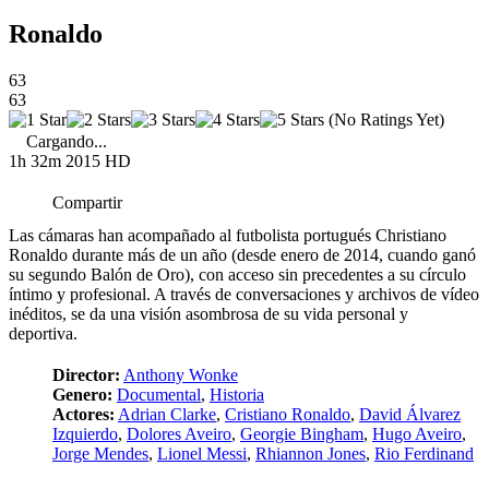
Ronaldo
63
63
(No Ratings Yet)
Cargando...
1h 32m
2015
HD
Compartir
Las cámaras han acompañado al futbolista portugués Christiano
Ronaldo durante más de un año (desde enero de 2014, cuando ganó
su segundo Balón de Oro), con acceso sin precedentes a su círculo
íntimo y profesional. A través de conversaciones y archivos de vídeo
inéditos, se da una visión asombrosa de su vida personal y
deportiva.
Director:
Anthony Wonke
Genero:
Documental
,
Historia
Actores:
Adrian Clarke
,
Cristiano Ronaldo
,
David Álvarez
Izquierdo
,
Dolores Aveiro
,
Georgie Bingham
,
Hugo Aveiro
,
Jorge Mendes
,
Lionel Messi
,
Rhiannon Jones
,
Rio Ferdinand