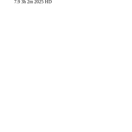
7.9
3h 2m
2025
HD