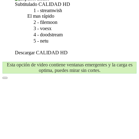
Subtitulado
CALIDAD HD
1 - streamwish
El mas rápido
2 - filemoon
3 - voesx
4 - doodstream
5 - netu
Descargar
CALIDAD HD
Esta opción de video contiene ventanas emergentes y la carga es
optima, puedes mirar sin cortes.