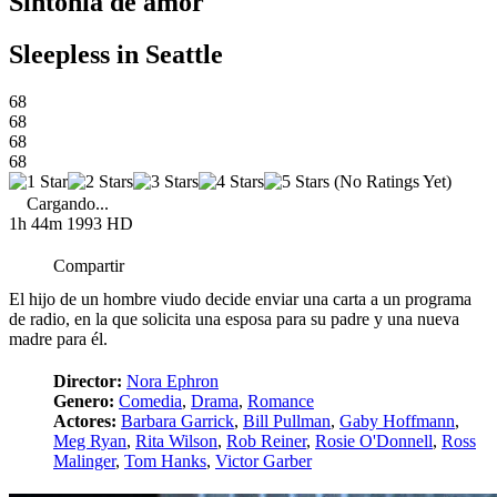
Sintonía de amor
Sleepless in Seattle
68
68
68
68
(No Ratings Yet)
Cargando...
1h 44m
1993
HD
Compartir
El hijo de un hombre viudo decide enviar una carta a un programa
de radio, en la que solicita una esposa para su padre y una nueva
madre para él.
Director:
Nora Ephron
Genero:
Comedia
,
Drama
,
Romance
Actores:
Barbara Garrick
,
Bill Pullman
,
Gaby Hoffmann
,
Meg Ryan
,
Rita Wilson
,
Rob Reiner
,
Rosie O'Donnell
,
Ross
Malinger
,
Tom Hanks
,
Victor Garber