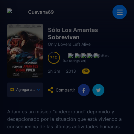
Sólo Los Amantes
Sobreviven
Only Lovers Left Alive
72
72
(No Ratings Yet)
2h 3m
2013
HD
Compartir
Agregar a...
Adam es un músico “underground” deprimido y
decepcionado por la situación que está viviendo a
consecuencia de las últimas actividades humanas.