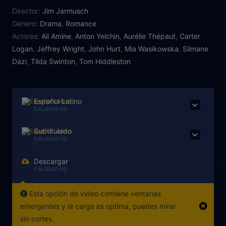
Adam y Eve, su amante desde hace siglos, son dos
Director:
Jim Jarmusch
vampiros apasionados por la literatura y la música
Genero:
Drama
,
Romance
que luchan por sobrevivir en un mundo donde los
Actores:
Ali Amine
,
Anton Yelchin
,
Aurélie Thépaut
,
Carter
seres humanos son simples zombies cuya sangre es
Logan
,
Jeffrey Wright
,
John Hurt
,
Mia Wasikowska
,
Slimane
incomestible para ellos. Pero el feliz romance
Dazi
,
Tilda Swinton
,
Tom Hiddleston
pronto se ve alterado por la llegada de la
incontrolable hermana pequeña de Eve, que
intentará por todos los medios acabar con su
relación.
Español Latino
CALIDAD HD
Subtitulado
CALIDAD HD
Descargar
CALIDAD HD
Esta opción de video contiene ventanas
emergentes y la carga es optima, puedes mirar
sin cortes.