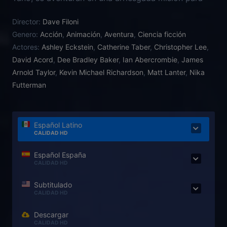
rescatar al hijo secuestrado de Jabba el Hutt, el
Director:
Dave Filoni
señor del Crimen. El renegado Conde Dooku y su
Genero:
Acción
,
Animación
,
Aventura
,
Ciencia ficción
letal y cruel vasalla Asajj Ventress harán todo lo
Actores:
Ashley Eckstein
,
Catherine Taber
,
Christopher Lee
,
posible por hacerles fracasar, haciendo que la
David Acord
,
Dee Bradley Baker
,
Ian Abercrombie
,
James
misión de Anakin Skywalker tenga graves
Arnold Taylor
,
Kevin Michael Richardson
,
Matt Lanter
,
Nika
consecuencias.Mientras, en la línea de batalla, Obi-
Futterman
Wan Kenobi y el maestro Yoda lideran el masivo
ejército clon en un valiente esfuerzo por derrotar al
ejército droide y resistir a las fuerzas del lado
oscuro.
Español Latino
CALIDAD HD
Español España
CALIDAD HD
Subtitulado
CALIDAD HD
Descargar
CALIDAD HD