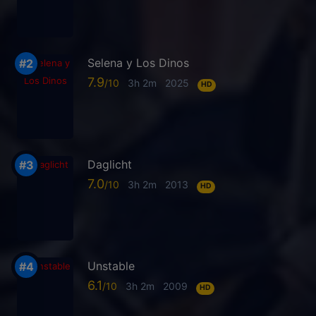
Selena y Los Dinos
7.9
3h 2m
2025
HD
Daglicht
7.0
3h 2m
2013
HD
Unstable
6.1
3h 2m
2009
HD