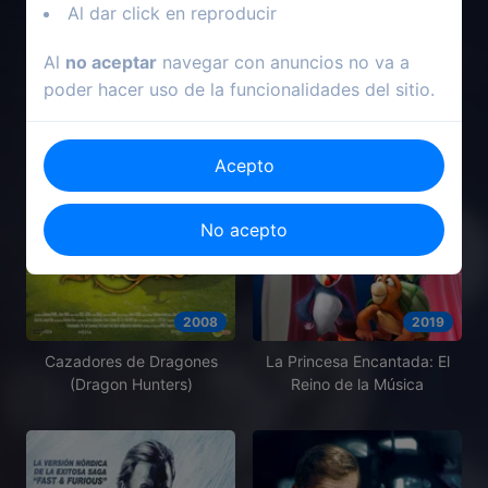
Al dar click en reproducir
Al
no aceptar
navegar con anuncios no va a
poder hacer uso de la funcionalidades del sitio.
Acepto
No acepto
2008
2019
Cazadores de Dragones
La Princesa Encantada: El
(Dragon Hunters)
Reino de la Música