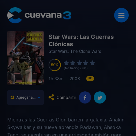
Star Wars: Las Guerras
Clónicas
Star Wars: The Clone Wars
59
59
59
59
(No Ratings Yet)
1h 38m
2008
HD
Compartir
Agregar a...
Mientras las Guerras Clon barren la galaxia, Anakin
Skywalker y su nueva aprendiz Padawan, Ahsoka
Tano, se aventuran en una arriesgada misión para