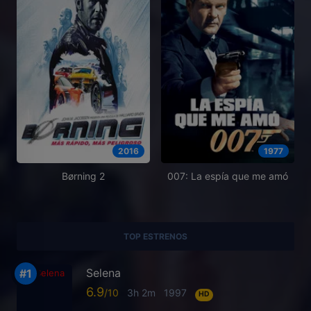
2016
1977
Børning 2
007: La espía que me amó
TOP ESTRENOS
Selena
6.9
3h 2m
1997
HD