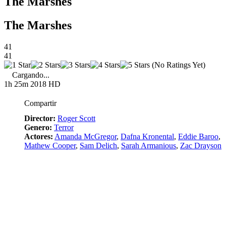
The Marshes
The Marshes
41
41
(No Ratings Yet)
Cargando...
1h 25m
2018
HD
Compartir
Director:
Roger Scott
Genero:
Terror
Actores:
Amanda McGregor
,
Dafna Kronental
,
Eddie Baroo
,
Mathew Cooper
,
Sam Delich
,
Sarah Armanious
,
Zac Drayson