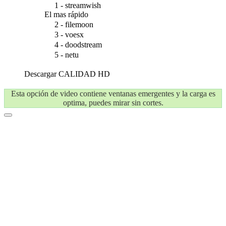
1 - streamwish
El mas rápido
2 - filemoon
3 - voesx
4 - doodstream
5 - netu
Descargar
CALIDAD HD
Esta opción de video contiene ventanas emergentes y la carga es
optima, puedes mirar sin cortes.