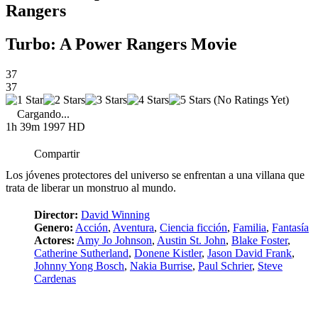
Rangers
Turbo: A Power Rangers Movie
37
37
(No Ratings Yet)
Cargando...
1h 39m
1997
HD
Compartir
Los jóvenes protectores del universo se enfrentan a una villana que
trata de liberar un monstruo al mundo.
Director:
David Winning
Genero:
Acción
,
Aventura
,
Ciencia ficción
,
Familia
,
Fantasía
Actores:
Amy Jo Johnson
,
Austin St. John
,
Blake Foster
,
Catherine Sutherland
,
Donene Kistler
,
Jason David Frank
,
Johnny Yong Bosch
,
Nakia Burrise
,
Paul Schrier
,
Steve
Cardenas