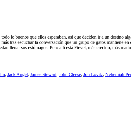
todo lo buenos que ellos esperaban, así que deciden ir a un destino algo
y más tras escuchar la conversación que un grupo de gatos mantiene en e
uedan llenar sus estómagos. Pero allí está Fievel, más crecido, más ma
ohn
,
Jack Angel
,
James Stewart
,
John Cleese
,
Jon Lovitz
,
Nehemiah Per