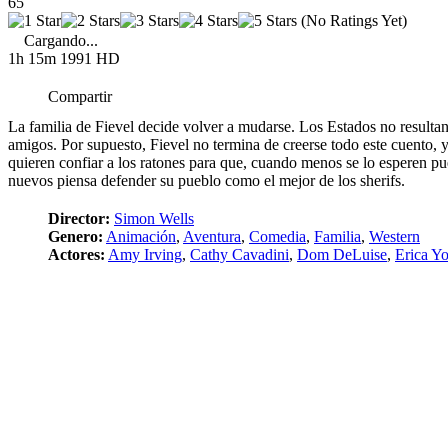
65
(No Ratings Yet)
Cargando...
1h 15m
1991
HD
Compartir
La familia de Fievel decide volver a mudarse. Los Estados no resultan 
amigos. Por supuesto, Fievel no termina de creerse todo este cuento, 
quieren confiar a los ratones para que, cuando menos se lo esperen p
nuevos piensa defender su pueblo como el mejor de los sherifs.
Director:
Simon Wells
Genero:
Animación
,
Aventura
,
Comedia
,
Familia
,
Western
Actores:
Amy Irving
,
Cathy Cavadini
,
Dom DeLuise
,
Erica Y