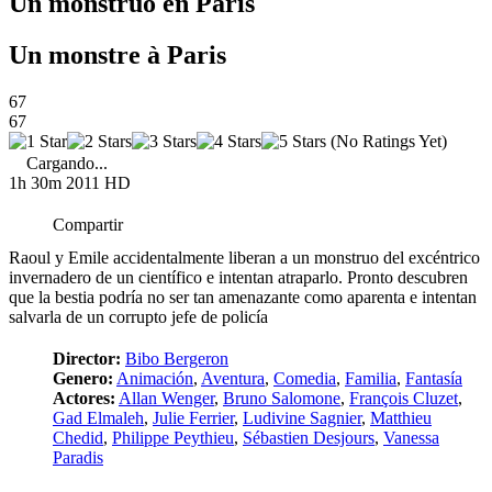
Un monstruo en París
Un monstre à Paris
67
67
(No Ratings Yet)
Cargando...
1h 30m
2011
HD
Compartir
Raoul y Emile accidentalmente liberan a un monstruo del excéntrico
invernadero de un científico e intentan atraparlo. Pronto descubren
que la bestia podría no ser tan amenazante como aparenta e intentan
salvarla de un corrupto jefe de policía
Director:
Bibo Bergeron
Genero:
Animación
,
Aventura
,
Comedia
,
Familia
,
Fantasía
Actores:
Allan Wenger
,
Bruno Salomone
,
François Cluzet
,
Gad Elmaleh
,
Julie Ferrier
,
Ludivine Sagnier
,
Matthieu
Chedid
,
Philippe Peythieu
,
Sébastien Desjours
,
Vanessa
Paradis