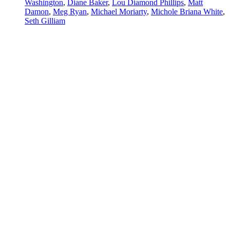
Washington
,
Diane Baker
,
Lou Diamond Phillips
,
Matt
Damon
,
Meg Ryan
,
Michael Moriarty
,
Michole Briana White
,
Seth Gilliam