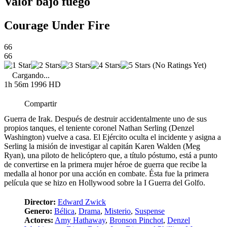
Valor bajo fuego
Courage Under Fire
66
66
(No Ratings Yet)
Cargando...
1h 56m
1996
HD
Compartir
Guerra de Irak. Después de destruir accidentalmente uno de sus
propios tanques, el teniente coronel Nathan Serling (Denzel
Washington) vuelve a casa. El Ejército oculta el incidente y asigna a
Serling la misión de investigar al capitán Karen Walden (Meg
Ryan), una piloto de helicóptero que, a título póstumo, está a punto
de convertirse en la primera mujer héroe de guerra que recibe la
medalla al honor por una acción en combate. Ésta fue la primera
película que se hizo en Hollywood sobre la I Guerra del Golfo.
Director:
Edward Zwick
Genero:
Bélica
,
Drama
,
Misterio
,
Suspense
Actores:
Amy Hathaway
,
Bronson Pinchot
,
Denzel