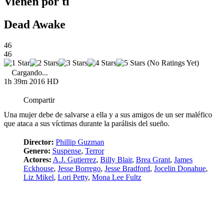
Vienen por ti
Dead Awake
46
46
(No Ratings Yet)
Cargando...
1h 39m
2016
HD
Compartir
Una mujer debe de salvarse a ella y a sus amigos de un ser maléfico
que ataca a sus víctimas durante la parálisis del sueño.
Director:
Phillip Guzman
Genero:
Suspense
,
Terror
Actores:
A.J. Gutierrez
,
Billy Blair
,
Brea Grant
,
James
Eckhouse
,
Jesse Borrego
,
Jesse Bradford
,
Jocelin Donahue
,
Liz Mikel
,
Lori Petty
,
Mona Lee Fultz