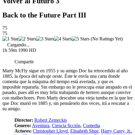
Volver al Futuro 3
Back to the Future Part III
75
75
(No Ratings Yet)
Cargando...
1h 59m
1990
HD
Compartir
Marty McFly sigue en 1955 y su amigo Doc ha retrocedido al año
1885, la época del salvaje oeste. Éste le envía una carta donde
comenta que la máquina del tiempo está averiada, y que es
imposible repararla. Sin embargo no le preocupa estar atrapado en el
pasado, pues allí es muy feliz trabajando de herrero aunque convive
con malhechores. Pero Marty descubre una vieja tumba en la que lee
que Doc murió en 1885 y, sin pensárselo dos veces, irá a rescatar a
su amigo.
Director:
Robert Zemeckis
Genero:
Aventura
,
Ciencia ficción
,
Comedia
Actores:
Christopher Lloyd
,
Elisabeth Shue
,
Harry Carey, Jr.
,