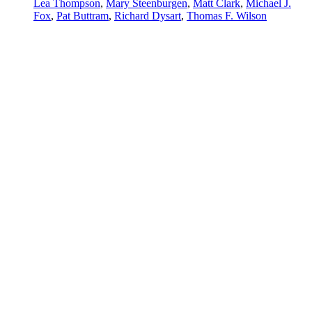
Lea Thompson
,
Mary Steenburgen
,
Matt Clark
,
Michael J.
Fox
,
Pat Buttram
,
Richard Dysart
,
Thomas F. Wilson