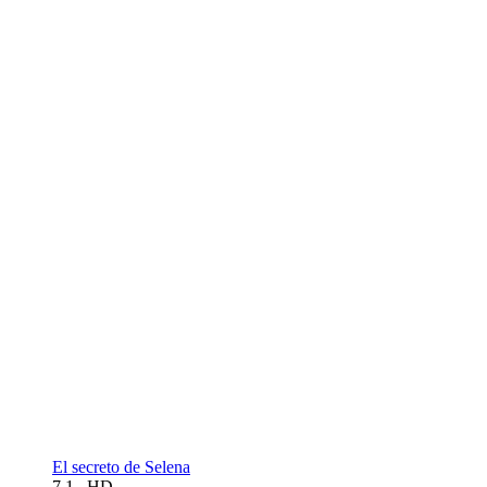
El secreto de Selena
7.1
HD