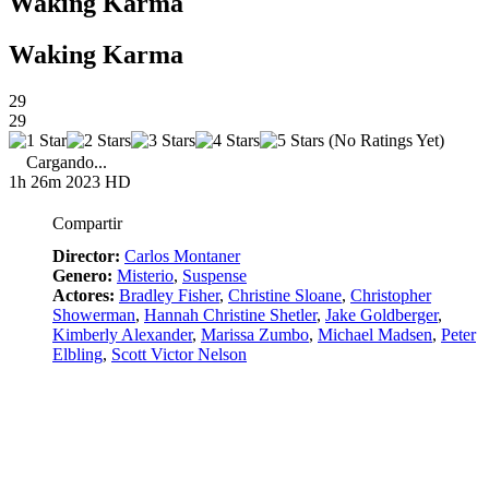
Waking Karma
Waking Karma
29
29
(No Ratings Yet)
Cargando...
1h 26m
2023
HD
Compartir
Director:
Carlos Montaner
Genero:
Misterio
,
Suspense
Actores:
Bradley Fisher
,
Christine Sloane
,
Christopher
Showerman
,
Hannah Christine Shetler
,
Jake Goldberger
,
Kimberly Alexander
,
Marissa Zumbo
,
Michael Madsen
,
Peter
Elbling
,
Scott Victor Nelson