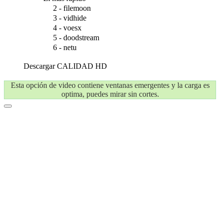
2 - filemoon
3 - vidhide
4 - voesx
5 - doodstream
6 - netu
Descargar
CALIDAD HD
Esta opción de video contiene ventanas emergentes y la carga es
optima, puedes mirar sin cortes.