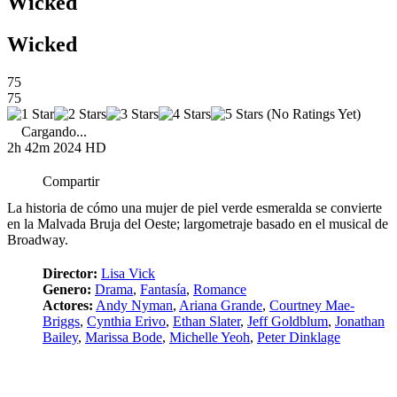
Wicked
Wicked
75
75
(No Ratings Yet)
Cargando...
2h 42m
2024
HD
Compartir
La historia de cómo una mujer de piel verde esmeralda se convierte
en la Malvada Bruja del Oeste; largometraje basado en el musical de
Broadway.
Director:
Lisa Vick
Genero:
Drama
,
Fantasía
,
Romance
Actores:
Andy Nyman
,
Ariana Grande
,
Courtney Mae-
Briggs
,
Cynthia Erivo
,
Ethan Slater
,
Jeff Goldblum
,
Jonathan
Bailey
,
Marissa Bode
,
Michelle Yeoh
,
Peter Dinklage