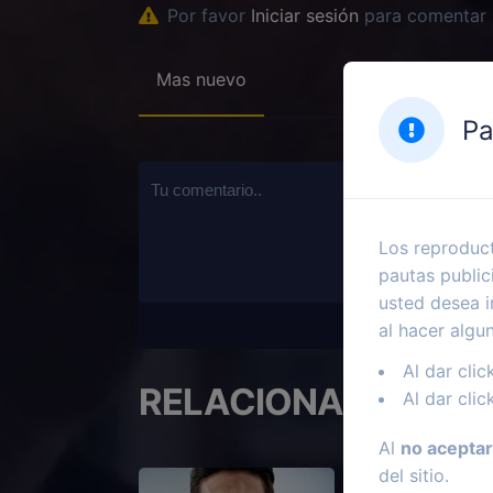
Por favor
Iniciar sesión
para comentar
Mas nuevo
Pa
Los reproduct
pautas public
usted desea i
al hacer algu
Al dar clic
RELACIONADOS
Al dar clic
Al
no aceptar
del sitio.