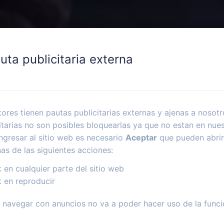
uta publicitaria externa
ores tienen pautas publicitarias externas y ajenas a nosotr
itarias no son posibles bloquearlas ya que no estan en nues
ngresar al sitio web es necesario
Aceptar
que pueden abrir
nas de las siguientes acciones:
k en cualquier parte del sitio web
k en reproducir
navegar con anuncios no va a poder hacer uso de la funci