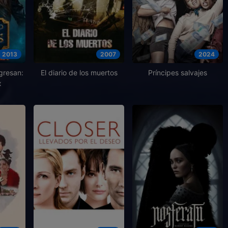
2013
2007
2024
gresan:
El diario de los muertos
Príncipes salvajes
x