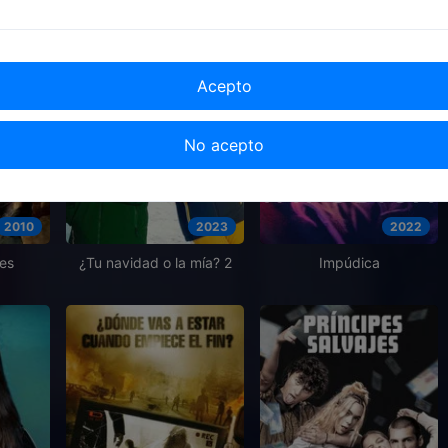
Acepto
No acepto
2010
2023
2022
nes
¿Tu navidad o la mía? 2
Impúdica