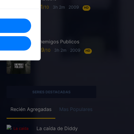
6.1
3h 2m
2009
HD
Enemigos Publicos
6.9
3h 2m
2009
HD
SERIES DESTACADAS
Recién Agregadas
Mas Populares
La caída de Diddy