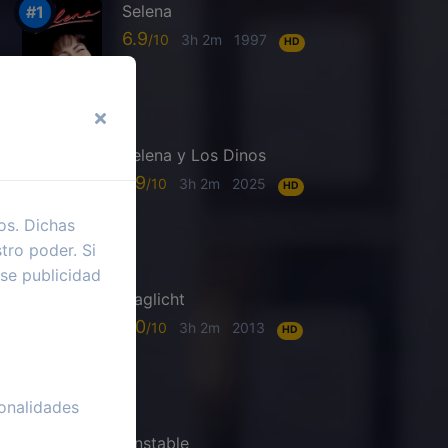
Selena
6.9
3h 2m
1997
HD
Selena y Los Dinos
7.9
3h 2m
2025
HD
os. Dichas
tro poder. Si
se publicidad
Daglicht
7.0
3h 2m
2013
HD
onalidades
Unstable