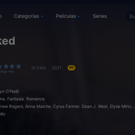
o
Categorías
Películas
Series
ked
1h 54m
2021
HD
tings Yet)
yn O'Neill
ma
,
Fantasía
,
Romance
rew Rogers
,
Anna Maiche
,
Cyrus Farmer
,
Dean J. West
,
Elyse Mirto
,
llo