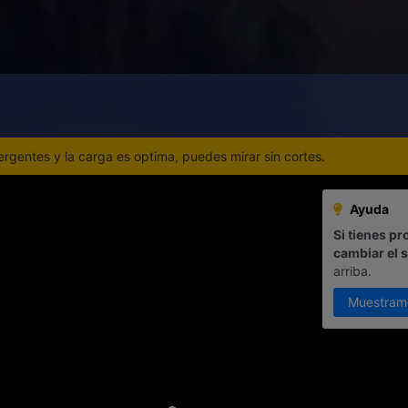
gentes y la carga es optima, puedes mirar sin cortes.
Ayuda
Si tienes pr
cambiar el 
arriba.
Muestram