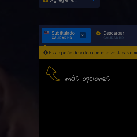
Agregar a...
Subtitulado
Descargar
CALIDAD HD
CALIDAD HD
Esta opción de video contiene ventanas emer