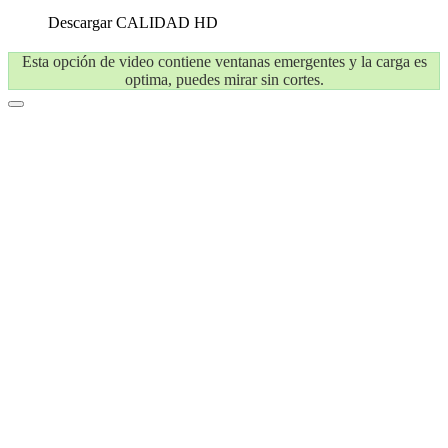
Descargar
CALIDAD HD
Esta opción de video contiene ventanas emergentes y la carga es
optima, puedes mirar sin cortes.