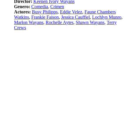
Director:
Keenen Ivory Wayans
Genero:
Comedia
,
Crimen
Actores:
Busy Philipps
,
Eddie Velez
,
Faune Chambers
Watkins
,
Frankie Faison
,
Jessica Cauffiel
,
Lochlyn Munro
,
Marlon Wayans
,
Rochelle Aytes
,
Shawn Wayans
,
Terry
Crews