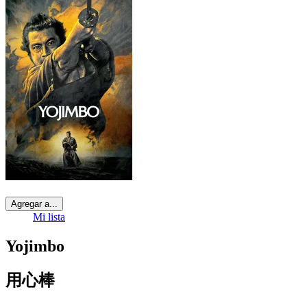
Agregar a...
Mi lista
Yojimbo
用心棒