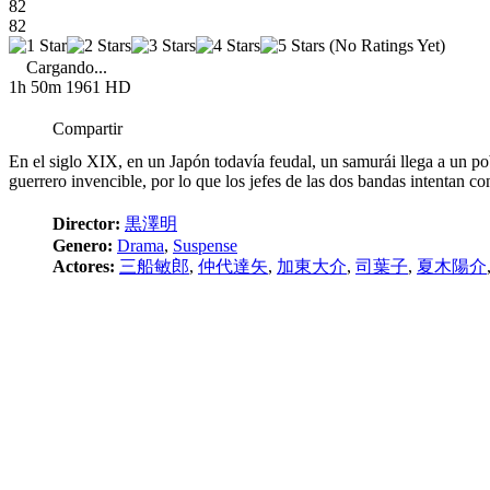
82
82
(No Ratings Yet)
Cargando...
1h 50m
1961
HD
Compartir
En el siglo XIX, en un Japón todavía feudal, un samurái llega a un pob
guerrero invencible, por lo que los jefes de las dos bandas intentan con
Director:
黒澤明
Genero:
Drama
,
Suspense
Actores:
三船敏郎
,
仲代達矢
,
加東大介
,
司葉子
,
夏木陽介